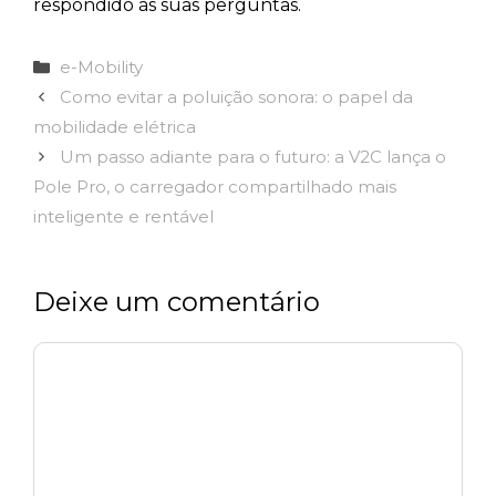
respondido às suas perguntas.
Categorias
e-Mobility
Como evitar a poluição sonora: o papel da
mobilidade elétrica
Um passo adiante para o futuro: a V2C lança o
Pole Pro, o carregador compartilhado mais
inteligente e rentável
Deixe um comentário
Comentário
Nome
Email
Site