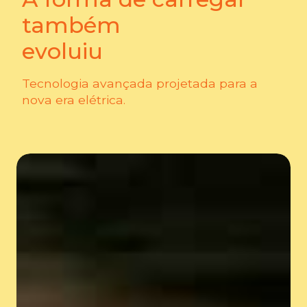
também
evoluiu
Tecnologia avançada projetada para a
nova era elétrica.