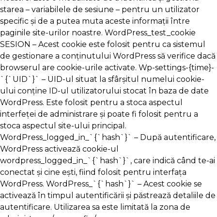
starea – variabilele de sesiune – pentru un utilizator
specific și de a putea muta aceste informații între
paginile site-urilor noastre. WordPress_test_cookie
SESION – Acest cookie este folosit pentru ca sistemul
de gestionare a conținutului WordPress să verifice dacă
browserul are cookie-urile activate. Wp-settings-{time}-
`{`UID`}` – UID-ul situat la sfârșitul numelui cookie-
ului conține ID-ul utilizatorului stocat în baza de date
WordPress. Este folosit pentru a stoca aspectul
interfeței de administrare și poate fi folosit pentru a
stoca aspectul site-ului principal.
WordPress_logged_in_`{`hash`}` – După autentificare,
WordPress activează cookie-ul
wordpress_logged_in_`{`hash`}`, care indică când te-ai
conectat și cine ești, fiind folosit pentru interfața
WordPress. WordPress_`{`hash`}` – Acest cookie se
activează în timpul autentificării și păstrează detaliile de
autentificare. Utilizarea sa este limitată la zona de