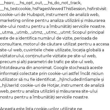
__hssrc, __hs_opt_out, __hs_do_not_track,
__hs_testcookie, hsPagesViewedThisSession, hsfirstvisit:
cookie-uri de Hubspot, instrument de analiză web,
marketing online pentru analiza utilizării și măsurarea
site-ului nostru pentru a îmbunătăți serviciile noastre.
_utma, _utmb, _utmz, _utmc, _utmt: Scopul principal
este de a identifica numărul de vizite, perioada de
consultare, motorul de căutare utilizat pentru a accesa
site-ul web, cuvintele cheie utilizate, locația globală a
vizitatorului, conținuturile vizitate pe site-ul web,
precum și alți parametri de trafic pe site-ul web,
întotdeauna din anonimat. Google stochează aceste
informații colectate prin cookie-uri astfel încât niciun
utilizator să nu fie identificat. _hjIncludedInSample și
_hjUserId: cookie-uri de Hotjar, instrument de analiză
web, pentru analiza utilizării și măsurarea site-ului
nostru pentru a îmbunătăți serviciile noastre.
Aceasta este lista cookie-urilor utilizate pe