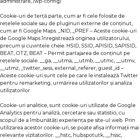
administrare, /wp-config/
Cookie-uri de terță parte, cum ar fi cele folosite de
rețelele sociale sau de pluginuri externe de conținut,
cum ar fi Google Maps. _NID, _PREF – Aceste cookie-uri
de Google Maps înregistrează originea utilizatorului,
precum și cuvintele cheie. HSID, SSID, APISID, SAPISID,
BEAT, OTZ, BEAT – Permit partajarea de conținut pe
rețelele sociale. __ga, __utma, __utmb, __utmc, __utmv,
__utmz, _twitter_sess, external_referer, guest_id –
Aceste cookie-uri sunt cele pe care le instalează Twitter
pentru remarketing, urmărirea utilizatorilor și analiza
utilizatorilor.
Cookie-uri analitice, sunt cookie-uri utilizate de Google
Analytics pentru analiză, cercetare sau statistici, cu
scopul de a îmbunătăți experiența pe site-ul web. Prin
utilizarea acestor cookie-uri, se poate afișa informații mai
relevante vizitatorilor. __hstc, hubspotutk, __hssc,