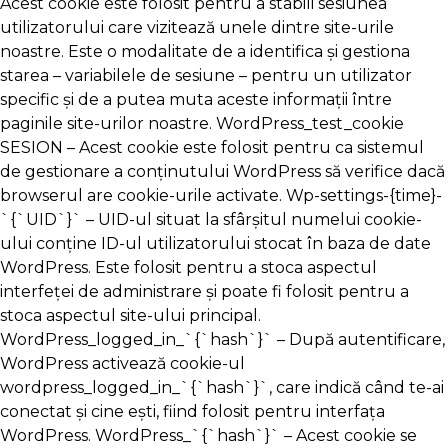
Acest cookie este folosit pentru a stabili sesiunea
utilizatorului care vizitează unele dintre site-urile
noastre. Este o modalitate de a identifica și gestiona
starea – variabilele de sesiune – pentru un utilizator
specific și de a putea muta aceste informații între
paginile site-urilor noastre. WordPress_test_cookie
SESION – Acest cookie este folosit pentru ca sistemul
de gestionare a conținutului WordPress să verifice dacă
browserul are cookie-urile activate. Wp-settings-{time}-
`{`UID`}` – UID-ul situat la sfârșitul numelui cookie-
ului conține ID-ul utilizatorului stocat în baza de date
WordPress. Este folosit pentru a stoca aspectul
interfeței de administrare și poate fi folosit pentru a
stoca aspectul site-ului principal.
WordPress_logged_in_`{`hash`}` – După autentificare,
WordPress activează cookie-ul
wordpress_logged_in_`{`hash`}`, care indică când te-ai
conectat și cine ești, fiind folosit pentru interfața
WordPress. WordPress_`{`hash`}` – Acest cookie se