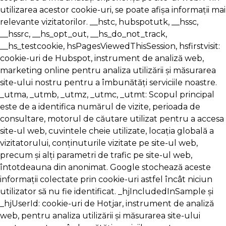
utilizarea acestor cookie-uri, se poate afișa informații mai
relevante vizitatorilor. __hstc, hubspotutk, __hssc,
__hssrc, __hs_opt_out, __hs_do_not_track,
__hs_testcookie, hsPagesViewedThisSession, hsfirstvisit:
cookie-uri de Hubspot, instrument de analiză web,
marketing online pentru analiza utilizării și măsurarea
site-ului nostru pentru a îmbunătăți serviciile noastre.
_utma, _utmb, _utmz, _utmc, _utmt: Scopul principal
este de a identifica numărul de vizite, perioada de
consultare, motorul de căutare utilizat pentru a accesa
site-ul web, cuvintele cheie utilizate, locația globală a
vizitatorului, conținuturile vizitate pe site-ul web,
precum și alți parametri de trafic pe site-ul web,
întotdeauna din anonimat. Google stochează aceste
informații colectate prin cookie-uri astfel încât niciun
utilizator să nu fie identificat. _hjIncludedInSample și
_hjUserId: cookie-uri de Hotjar, instrument de analiză
web, pentru analiza utilizării și măsurarea site-ului