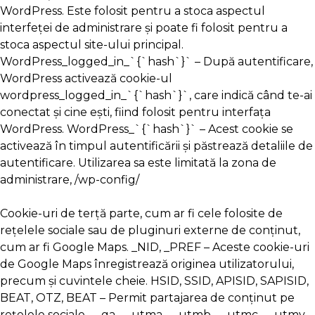
WordPress. Este folosit pentru a stoca aspectul
interfeței de administrare și poate fi folosit pentru a
stoca aspectul site-ului principal.
WordPress_logged_in_`{`hash`}` – După autentificare,
WordPress activează cookie-ul
wordpress_logged_in_`{`hash`}`, care indică când te-ai
conectat și cine ești, fiind folosit pentru interfața
WordPress. WordPress_`{`hash`}` – Acest cookie se
activează în timpul autentificării și păstrează detaliile de
autentificare. Utilizarea sa este limitată la zona de
administrare, /wp-config/
Cookie-uri de terță parte, cum ar fi cele folosite de
rețelele sociale sau de pluginuri externe de conținut,
cum ar fi Google Maps. _NID, _PREF – Aceste cookie-uri
de Google Maps înregistrează originea utilizatorului,
precum și cuvintele cheie. HSID, SSID, APISID, SAPISID,
BEAT, OTZ, BEAT – Permit partajarea de conținut pe
rețelele sociale. __ga, __utma, __utmb, __utmc, __utmv,