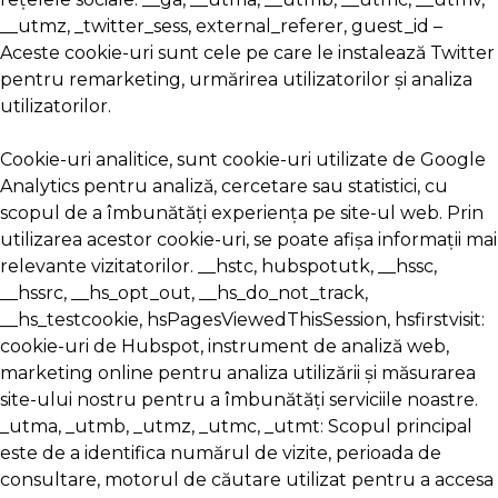
__utmz, _twitter_sess, external_referer, guest_id –
Aceste cookie-uri sunt cele pe care le instalează Twitter
pentru remarketing, urmărirea utilizatorilor și analiza
utilizatorilor.
Cookie-uri analitice, sunt cookie-uri utilizate de Google
Analytics pentru analiză, cercetare sau statistici, cu
scopul de a îmbunătăți experiența pe site-ul web. Prin
utilizarea acestor cookie-uri, se poate afișa informații mai
relevante vizitatorilor. __hstc, hubspotutk, __hssc,
__hssrc, __hs_opt_out, __hs_do_not_track,
__hs_testcookie, hsPagesViewedThisSession, hsfirstvisit:
cookie-uri de Hubspot, instrument de analiză web,
marketing online pentru analiza utilizării și măsurarea
site-ului nostru pentru a îmbunătăți serviciile noastre.
_utma, _utmb, _utmz, _utmc, _utmt: Scopul principal
este de a identifica numărul de vizite, perioada de
consultare, motorul de căutare utilizat pentru a accesa