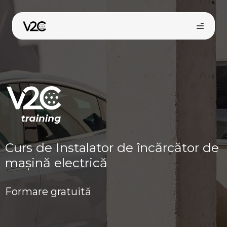
Sari
la
conținut
Cumpără online
Curs de Instalator de încărcător de
mașină electrică
Formare gratuită