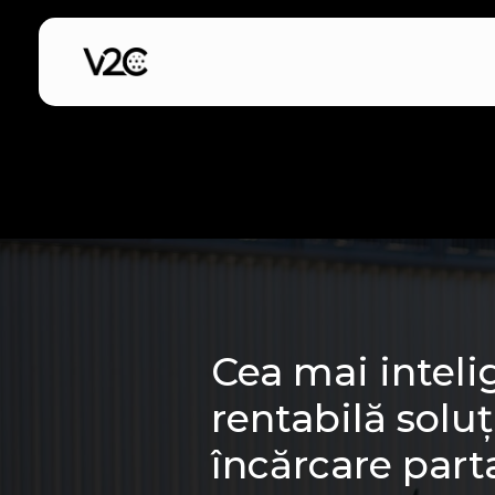
Sari
la
conținut
Cea mai inteli
rentabilă soluț
încărcare part