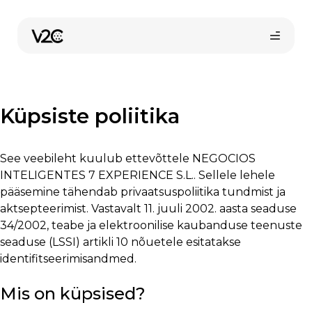
Skip
to
content
Küpsiste poliitika
See veebileht kuulub ettevõttele NEGOCIOS
INTELIGENTES 7 EXPERIENCE S.L.. Sellele lehele
pääsemine tähendab privaatsuspoliitika tundmist ja
Osta veebist
aktsepteerimist. Vastavalt 11. juuli 2002. aasta seaduse
34/2002, teabe ja elektroonilise kaubanduse teenuste
seaduse (LSSI) artikli 10 nõuetele esitatakse
identifitseerimisandmed.
Mis on küpsised?