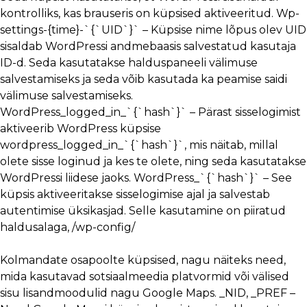
kontrolliks, kas brauseris on küpsised aktiveeritud. Wp-
settings-{time}-`{`UID`}` – Küpsise nime lõpus olev UID
sisaldab WordPressi andmebaasis salvestatud kasutaja
ID-d. Seda kasutatakse halduspaneeli välimuse
salvestamiseks ja seda võib kasutada ka peamise saidi
välimuse salvestamiseks.
WordPress_logged_in_`{`hash`}` – Pärast sisselogimist
aktiveerib WordPress küpsise
wordpress_logged_in_`{`hash`}`, mis näitab, millal
olete sisse loginud ja kes te olete, ning seda kasutatakse
WordPressi liidese jaoks. WordPress_`{`hash`}` – See
küpsis aktiveeritakse sisselogimise ajal ja salvestab
autentimise üksikasjad. Selle kasutamine on piiratud
haldusalaga, /wp-config/
Kolmandate osapoolte küpsised, nagu näiteks need,
mida kasutavad sotsiaalmeedia platvormid või välised
sisu lisandmoodulid nagu Google Maps. _NID, _PREF –