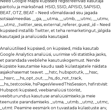
Need Google Mapsi küpsised registreerivad kasutaja
päritolu ja märksõnad. HSID, SSID, APISID, SAPISID,
BEAT, OTZ, BEAT – Need võimaldavad sisu jagada
sotsiaalmeedias. __ga, __utma, __utmb, __utmc, __utmv,
__utmz, _twitter_sess, external_referer, guest_id – Need
küpsised installib Twitter, et teha remarketingut, jälgida
kasutajaid ja analüüsida kasutajaid.
Analüütilised küpsised, on küpsised, mida kasutab
Google Analytics analüüsi, uurimise või statistika jaoks,
et parandada veebilehe kasutuskogemust. Nende
küpsiste kasutamise kaudu saab külastajatele näidata
asjakohasemat teavet. __hstc, hubspotutk, __hssc,
__hssrc, __hs_opt_out, __hs_do_not_track,
__hs_testcookie, hsPagesViewedThisSession, hsfirstvisit:
Hubspoti küpsised, veebianalüüsi tööriist,
veebiturundus kasutuse analüüsimiseks ja meie
teenuste parandamiseks. _utma, _utmb, _utmz, _utmc,
_utmt: Peamine eesmärk on tuvastada külastuste arv,