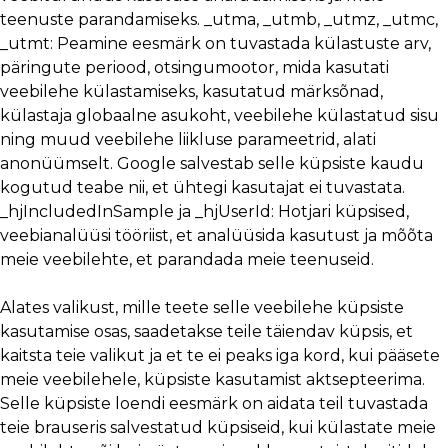
teenuste parandamiseks. _utma, _utmb, _utmz, _utmc,
_utmt: Peamine eesmärk on tuvastada külastuste arv,
päringute periood, otsingumootor, mida kasutati
veebilehe külastamiseks, kasutatud märksõnad,
külastaja globaalne asukoht, veebilehe külastatud sisu
ning muud veebilehe liikluse parameetrid, alati
anonüümselt. Google salvestab selle küpsiste kaudu
kogutud teabe nii, et ühtegi kasutajat ei tuvastata.
_hjIncludedInSample ja _hjUserId: Hotjari küpsised,
veebianalüüsi tööriist, et analüüsida kasutust ja mõõta
meie veebilehte, et parandada meie teenuseid.
Alates valikust, mille teete selle veebilehe küpsiste
kasutamise osas, saadetakse teile täiendav küpsis, et
kaitsta teie valikut ja et te ei peaks iga kord, kui pääsete
meie veebilehele, küpsiste kasutamist aktsepteerima.
Selle küpsiste loendi eesmärk on aidata teil tuvastada
teie brauseris salvestatud küpsiseid, kui külastate meie