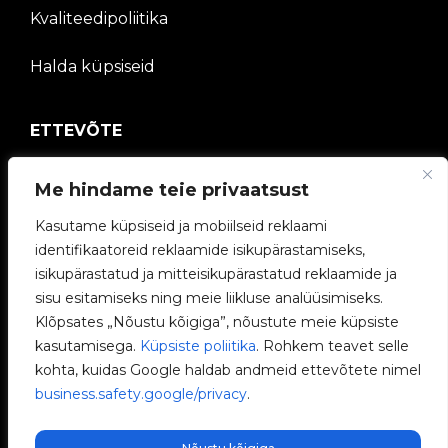
Kvaliteedipoliitika
Halda küpsiseid
ETTEVÕTE
V2C kogukond
Me hindame teie privaatsust
Töötage meiega
Kasutame küpsiseid ja mobiilseid reklaami
identifikaatoreid reklaamide isikupärastamiseks,
e-Laadijad
isikupärastatud ja mitteisikupärastatud reklaamide ja
sisu esitamiseks ning meie liikluse analüüsimiseks.
V2C Power
Klõpsates „Nõustu kõigiga”, nõustute meie küpsiste
kasutamisega.
Küpsiste poliitika
. Rohkem teavet selle
V2C Cloud
kohta, kuidas Google haldab andmeid ettevõtete nimel
business.safety.google/privacy
.
Blogi