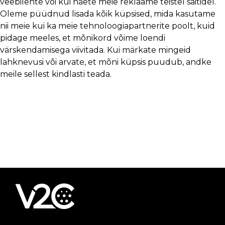
veebilehte või kui näete meie reklaame teistel saitidel.
Oleme püüdnud lisada kõik küpsised, mida kasutame
nii meie kui ka meie tehnoloogiapartnerite poolt, kuid
pidage meeles, et mõnikord võime loendi
värskendamisega viivitada. Kui märkate mingeid
lahknevusi või arvate, et mõni küpsis puudub, andke
meile sellest kindlasti teada.