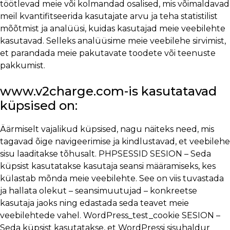
töötlevad meie või kolmandad osalised, mis võimaldavad
meil kvantifitseerida kasutajate arvu ja teha statistilist
mõõtmist ja analüüsi, kuidas kasutajad meie veebilehte
kasutavad. Selleks analüüsime meie veebilehe sirvimist,
et parandada meie pakutavate toodete või teenuste
pakkumist.
www.v2charge.com-is kasutatavad
küpsised on:
Äärmiselt vajalikud küpsised, nagu näiteks need, mis
tagavad õige navigeerimise ja kindlustavad, et veebilehe
sisu laaditakse tõhusalt. PHPSESSID SESION – Seda
küpsist kasutatakse kasutaja seansi määramiseks, kes
külastab mõnda meie veebilehte. See on viis tuvastada
ja hallata olekut – seansimuutujad – konkreetse
kasutaja jaoks ning edastada seda teavet meie
veebilehtede vahel. WordPress_test_cookie SESION –
Seda küpsist kasutatakse, et WordPressi sisuhaldur