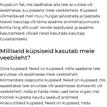
Küpsis on fail, mis laaditakse alla teie arvutisse või
seadmesse, kui pääsete meie veebilehele. Küpsised
võimaldavad meil muu hulgas salvestada ja taastada
teavet kasutaja või tema seadme sirvimisharjumuste
kohta ning sõltuvalt nende sisaldusest ja seadme
kasutamisest võivad need kasutada kasutaja
tuvastamiseks.
Milliseid küpsiseid kasutab meie
veebileht?
Oma küpsised: Need on küpsised, mille saadame teie
arvutisse või seadmesse meie veebilehelt.
Kolmandate osapoolte küpsised: Need on küpsised, mis
saadetakse teie arvutisse või seadmesse domeenilt või
veebilehelt, mida ei halda meie, vaid teine organ, mis
töötleb küpsiste kaudu saadud andmeid.
Analüütilised küpsised: Need on küpsised, mida