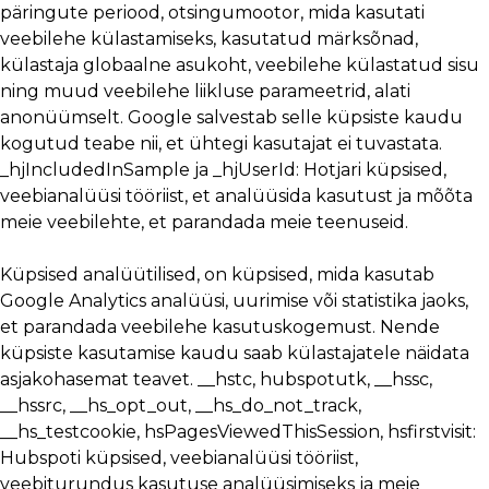
päringute periood, otsingumootor, mida kasutati
veebilehe külastamiseks, kasutatud märksõnad,
külastaja globaalne asukoht, veebilehe külastatud sisu
ning muud veebilehe liikluse parameetrid, alati
anonüümselt. Google salvestab selle küpsiste kaudu
kogutud teabe nii, et ühtegi kasutajat ei tuvastata.
_hjIncludedInSample ja _hjUserId: Hotjari küpsised,
veebianalüüsi tööriist, et analüüsida kasutust ja mõõta
meie veebilehte, et parandada meie teenuseid.
Küpsised analüütilised, on küpsised, mida kasutab
Google Analytics analüüsi, uurimise või statistika jaoks,
et parandada veebilehe kasutuskogemust. Nende
küpsiste kasutamise kaudu saab külastajatele näidata
asjakohasemat teavet. __hstc, hubspotutk, __hssc,
__hssrc, __hs_opt_out, __hs_do_not_track,
__hs_testcookie, hsPagesViewedThisSession, hsfirstvisit:
Hubspoti küpsised, veebianalüüsi tööriist,
veebiturundus kasutuse analüüsimiseks ja meie