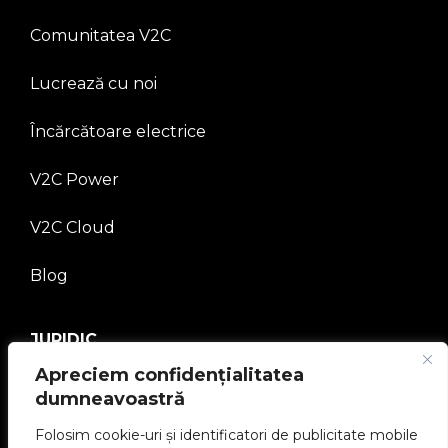
Comunitatea V2C
Lucrează cu noi
Încărcătoare electrice
V2C Power
V2C Cloud
Blog
JURIDIC
Apreciem confidențialitatea
Politica de confidențialitate
dumneavoastră
Folosim cookie-uri și identificatori de publicitate mobile
Aviz juridic