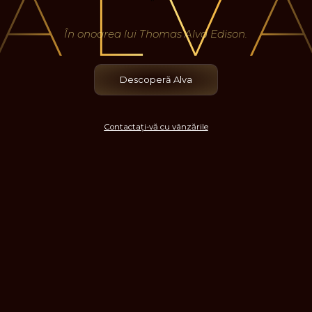
În onoarea lui Thomas Alva Edison.
Descoperă Alva
Contactați-vă cu vânzările