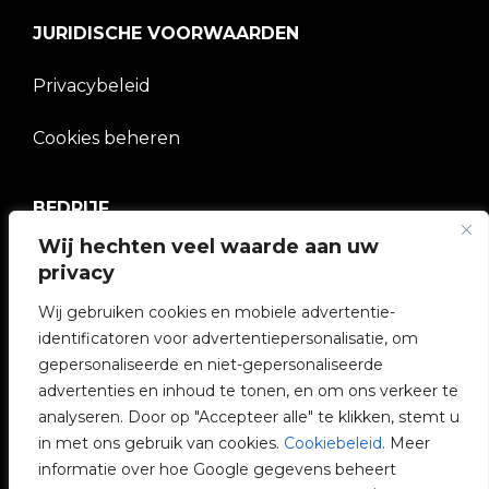
JURIDISCHE VOORWAARDEN
Privacybeleid
Cookies beheren
BEDRIJF
Wij hechten veel waarde aan uw
V2C Gemeenschap
privacy
e-Chargers
Wij gebruiken cookies en mobiele advertentie-
identificatoren voor advertentiepersonalisatie, om
V2C Cloud
gepersonaliseerde en niet-gepersonaliseerde
advertenties en inhoud te tonen, en om ons verkeer te
V2C Payments
analyseren. Door op "Accepteer alle" te klikken, stemt u
in met ons gebruik van cookies.
Cookiebeleid
. Meer
Blog
informatie over hoe Google gegevens beheert