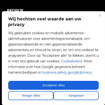
BEDRIJF
Wij hechten veel waarde aan uw
V2C Gemeenschap
privacy
e-Chargers
Wij gebruiken cookies en mobiele advertentie-
identificatoren voor advertentiepersonalisatie, om
V2C Cloud
gepersonaliseerde en niet-gepersonaliseerde
advertenties en inhoud te tonen, en om ons verkeer te
V2C Payments
analyseren. Door op "Accepteer alle" te klikken, stemt u
in met ons gebruik van cookies.
Cookiebeleid
. Meer
Blog
informatie over hoe Google gegevens beheert
namens bedrijven in
business.safety.google/privacy
.
V2C Affiliate Program
Accepteer alles
Gratis express verzending!
Vind uw installateur
Weiger Alles
Aanpassen
V2C © 2026 All rights reserved.