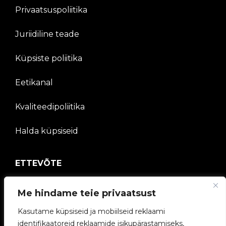
Privaatsuspoliitika
Juriidiline teade
Küpsiste poliitika
Eetikanal
Kvaliteedipoliitika
Halda küpsiseid
ETTEVÕTE
V2C kogukond
Me hindame teie privaatsust
Töötage meiega
Kasutame küpsiseid ja mobiilseid reklaami
identifikaatoreid reklaamide isikupärastamiseks,