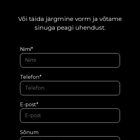
Või täida järgmine vorm ja võtame
sinuga peagi ühendust.
Nimi*
Telefon*
E-post*
Sõnum