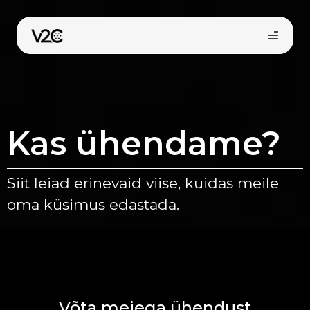
Skip
to
content
Kas ühendame?
Siit leiad erinevaid viise, kuidas meile
Osta veebist
oma küsimus edastada.
Võta meiega ühendust