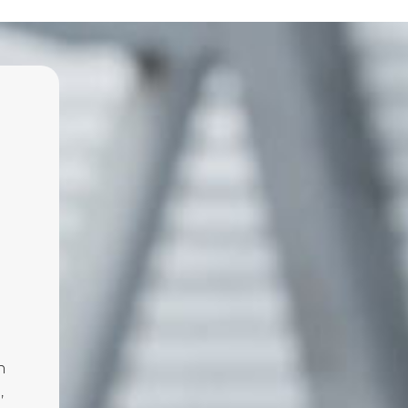
o
n
,