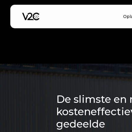
Spring
naar
Opl
de
inhoud
De slimste en
kosteneffectie
gedeelde