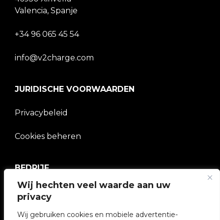
Valencia, Spanje
+34 96 065 45 54
info@v2charge.com
JURIDISCHE VOORWAARDEN
Privacybeleid
Cookies beheren
BEDRIJF
Wij hechten veel waarde aan uw
V2C Gemeenschap
privacy
e-Chargers
Wij gebruiken cookies en mobiele advertentie-