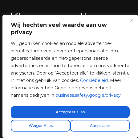
Klaar voor elke
Wij hechten veel waarde aan uw
omgeving
privacy
Wij gebruiken cookies en mobiele advertentie-
identificatoren voor advertentiepersonalisatie, om
Snel en eenvoudig
gepersonaliseerde en niet-gepersonaliseerde
te installeren aan
advertenties en inhoud te tonen, en om ons verkeer te
analyseren. Door op "Accepteer alle" te klikken, stemt u
een muur of
in met ons gebruik van cookies.
Cookiebeleid
. Meer
informatie over hoe Google gegevens beheert
voetstuk
namens bedrijven in
business.safety.google/privacy
.
Accepteer alles
Gratis express verzending!
Vind uw installateur
Weiger Alles
Aanpassen