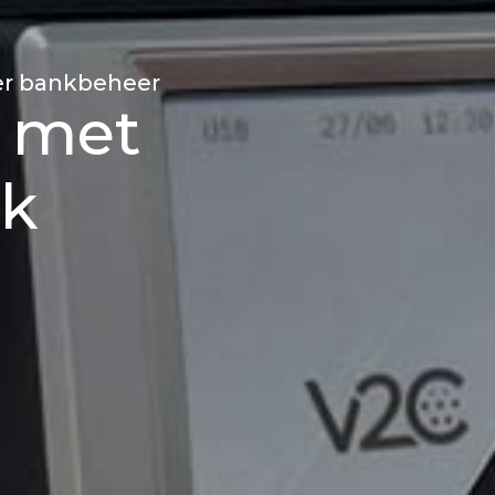
der bankbeheer
 met
jk