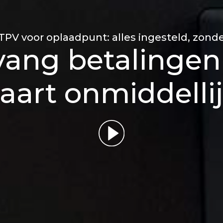
PV voor oplaadpunt: alles ingesteld, zon
vang betalingen
aart onmiddelli