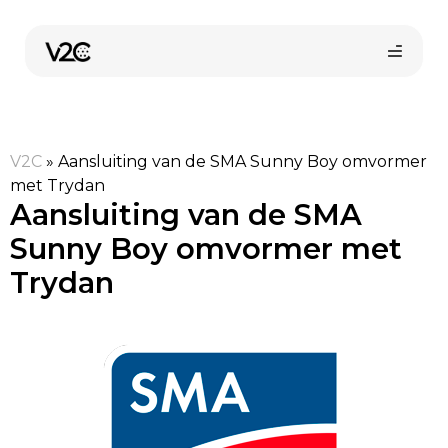
Spring
naar
de
inhoud
V2C
»
Aansluiting van de SMA Sunny Boy omvormer
met Trydan
Aansluiting van de SMA
Sunny Boy omvormer met
Trydan
Vind uw installateur