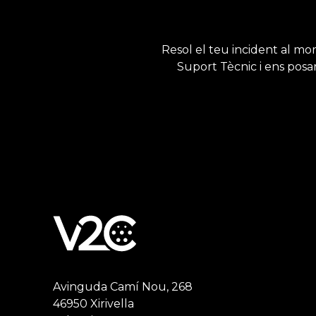
Resol el teu incident al mom
Suport Tècnic i ens posar
Avinguda Camí Nou, 268
46950 Xirivella