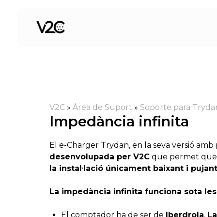
Vés
al
contingut
V2C
»
Àrea de Suport
»
Soporte para Tryda
Impedància infinita
El e-Charger Trydan, en la seva versió amb p
desenvolupada per V2C
que permet que e
la instal·lació únicament baixant i pujan
La impedància infinita funciona sota le
El comptador ha de ser de
Iberdrola
,
La