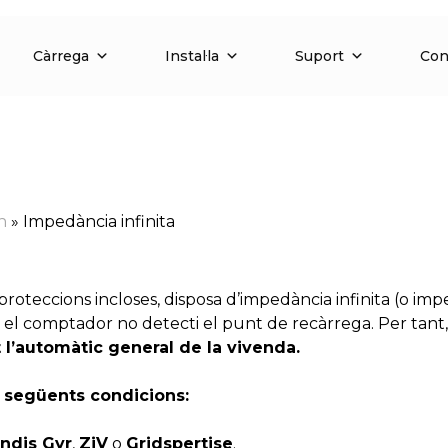
Càrrega
Instal·la
Suport
Con
n
»
Impedància infinita
roteccions incloses, disposa d’impedància infinita (o imp
l comptador no detecti el punt de recàrrega. Per tant
t l’automàtic general de la vivenda.
s següents condicions:
ndis Gyr
,
ZiV
o
Gridspertise
.