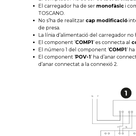
El carregador ha de ser
monofàsic
i co
TOSCANO.
No s’ha de realitzar
cap modificació
int
de presa.
La línia d’alimentació del carregador no
El component ‘
COMP1
‘ es connecta al
c
El número 1 del component ‘
COMP1
‘ h
El component ‘
POV-1
‘ ha d’anar connec
d’anar connectat a la connexió 2.