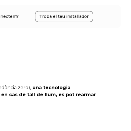
nectem?
Troba el teu instal·lador
edància zero),
una tecnologia
,
en cas de tall de llum, es pot rearmar