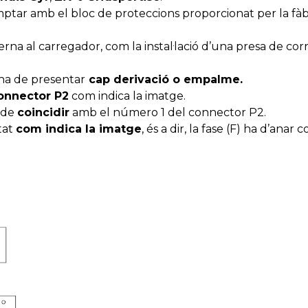
mptar amb el bloc de proteccions proporcionat per la fà
erna al carregador, com la instal·lació d’una presa de cor
 ha de presentar
cap derivació o empalme.
onnector P2
com indica la imatge.
a de
coincidir
amb el número 1 del connector P2.
tat
com indica la imatge
, és a dir, la fase (F) ha d’anar