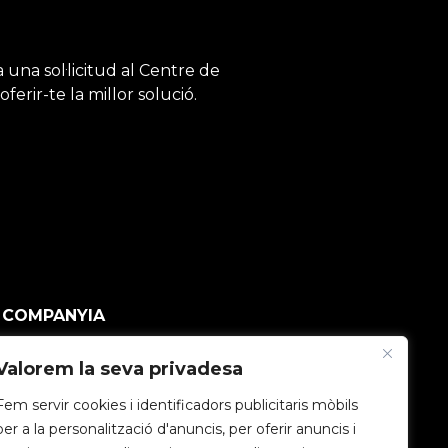
 una sol·licitud al Centre de
erir-te la millor solució.
COMPANYIA
Comunitat V2C
Valorem la seva privadesa
Fem servir cookies i identificadors publicitaris mòbils
Treballa amb nosaltres
per a la personalització d'anuncis, per oferir anuncis i