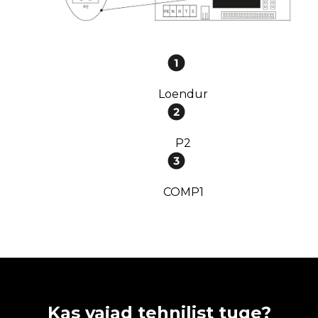
Loendur
P2
COMP1
Kas vajad tehnilist tuge?