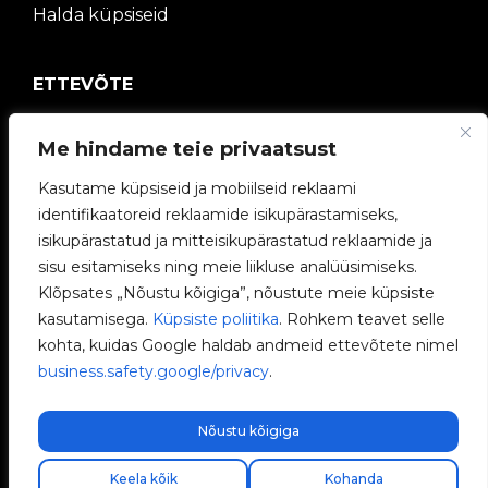
Halda küpsiseid
ETTEVÕTE
V2C kogukond
Me hindame teie privaatsust
Kasutame küpsiseid ja mobiilseid reklaami
Töötage meiega
identifikaatoreid reklaamide isikupärastamiseks,
isikupärastatud ja mitteisikupärastatud reklaamide ja
e-Laadijad
sisu esitamiseks ning meie liikluse analüüsimiseks.
Klõpsates „Nõustu kõigiga”, nõustute meie küpsiste
V2C Power
kasutamisega.
Küpsiste poliitika
. Rohkem teavet selle
kohta, kuidas Google haldab andmeid ettevõtete nimel
V2C Cloud
business.safety.google/privacy
.
Blogi
Nõustu kõigiga
Keela kõik
Kohanda