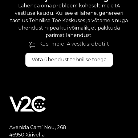
Lahenda oma probleem koheselt meie IA
vestluse kaudu. Kui see ei lahene, genereeri
taotlus Tehnilise Toe Keskuses ja võtame sinuga
ühendust niipea kui võimalik, et pakkuda
parimat lahendust.
Küsi meie IA vestlusrobotilt
Võta ühendust tehnilise toega
Avenida Camí Nou, 268
46950 Xirivella