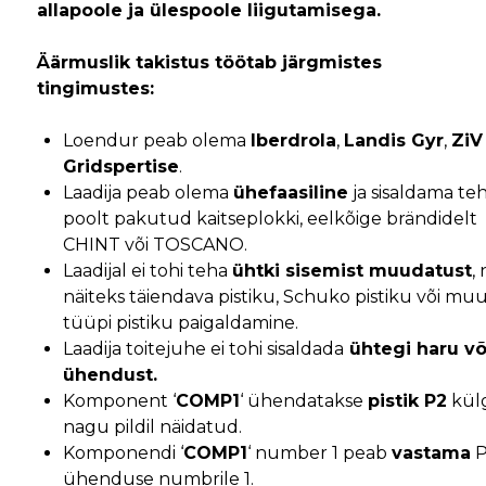
allapoole ja ülespoole liigutamisega.
Äärmuslik takistus töötab järgmistes
tingimustes:
Loendur peab olema
Iberdrola
,
Landis Gyr
,
ZiV
Gridspertise
.
Laadija peab olema
ühefaasiline
ja sisaldama te
poolt pakutud kaitseplokki, eelkõige brändidelt
CHINT või TOSCANO.
Laadijal ei tohi teha
ühtki sisemist muudatust
,
näiteks täiendava pistiku, Schuko pistiku või mu
tüüpi pistiku paigaldamine.
Laadija toitejuhe ei tohi sisaldada
ühtegi haru võ
ühendust.
Komponent ‘
COMP1
‘ ühendatakse
pistik P2
kül
nagu pildil näidatud.
Komponendi ‘
COMP1
‘ number 1 peab
vastama
P
ühenduse numbrile 1.