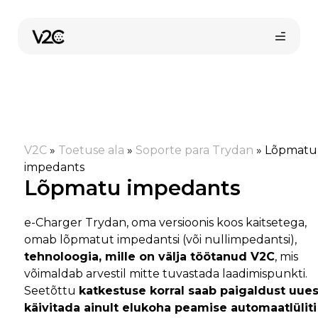
Skip
to
content
V2C
»
Toetuse ala
»
Soporte para Trydan
»
Lõpmatu
impedants
Lõpmatu impedants
Osta veebist
e-Charger Trydan, oma versioonis koos kaitsetega,
omab lõpmatut impedantsi (või nullimpedantsi),
tehnoloogia, mille on välja töötanud V2C
, mis
võimaldab arvestil mitte tuvastada laadimispunkti.
Seetõttu
katkestuse korral saab paigaldust uues
käivitada ainult elukoha peamise automaatlüliti