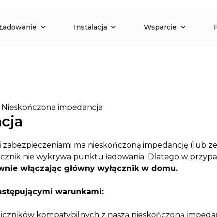
Ładowanie
Instalacja
Wsparcie
»
Nieskończona impedancja
cja
 zabezpieczeniami ma nieskończoną impedancję (lub z
e licznik nie wykrywa punktu ładowania. Dlatego w przypa
ownie włączając główny wyłącznik w domu.
astępującymi warunkami:
e liczników kompatybilnych z naszą nieskończoną impedan