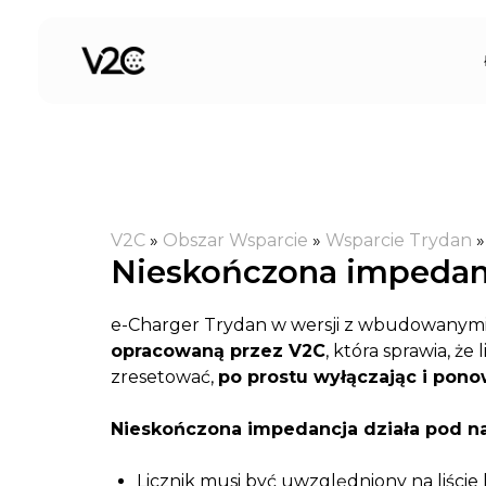
Przejdź
do
treści
V2C
»
Obszar Wsparcie
»
Wsparcie Trydan
Nieskończona impedan
e-Charger Trydan w wersji z wbudowanymi
opracowaną przez V2C
, która sprawia, ż
zresetować,
po prostu wyłączając i pon
Nieskończona impedancja działa pod n
Licznik musi być uwzględniony na liści