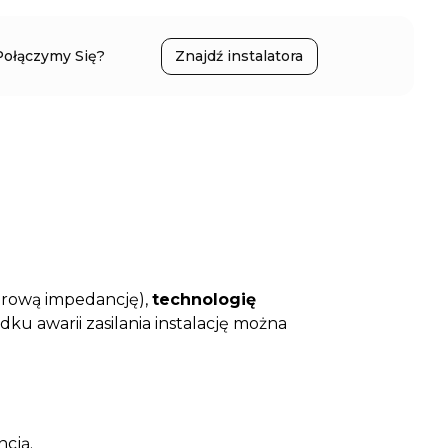
Połączymy Się?
Znajdź instalatora
erową impedancję),
technologię
dku awarii zasilania instalację można
cją.