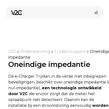
Ga
naar
de
inhoud
V2C
»
Ondersteuning
»
Trydan Support
»
Oneindig
impedantie
Oneindige impedantie
Online kopen
De e-Charger Trydan, in de versie met inbegrepen
beveiligingen, beschikt over oneindige impedantie (
nul-impedantie),
een technologie ontwikkeld
door V2C
die ervoor zorgt dat de meter het
oplaadpunt niet detecteert. Daarom kan de
installatie bij een stroomstoring eenvoudig
worden