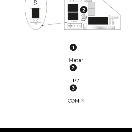
Meter
P2
COMP1