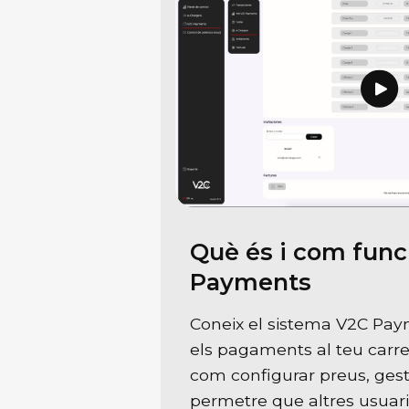
Què és i com fun
Payments
Coneix el sistema V2C Pay
els pagaments al teu carr
com configurar preus, gesti
permetre que altres usuaris