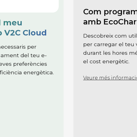
Com programa
amb EcoChar
l meu
p V2C Cloud
Descobreix com util
per carregar el te
ecessaris per
durant les hores m
onament del teu e-
el cost energètic.
teves preferències
ficiència energètica.
Veure més informaci