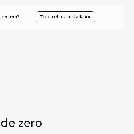
nectem?
Troba el teu instal·lador
 de zero