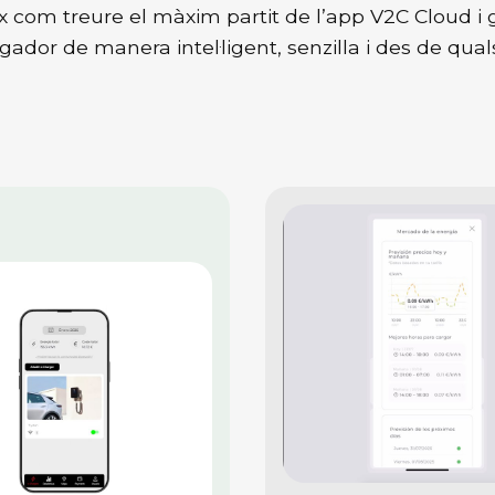
 com treure el màxim partit de l’app V2C Cloud i 
gador de manera intel·ligent, senzilla i des de quals