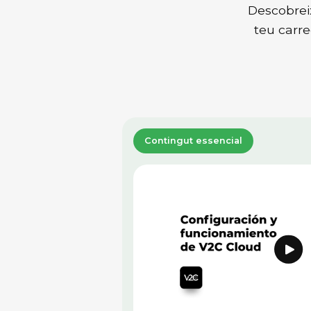
Descobreix
teu carre
Contingut essencial