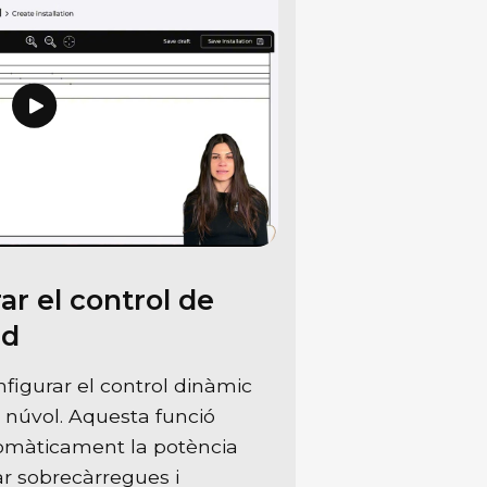
r el control de
ud
nfigurar el control dinàmic
 núvol. Aquesta funció
omàticament la potència
ar sobrecàrregues i