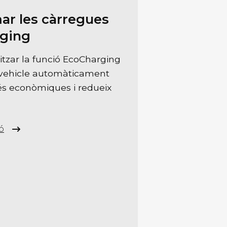
r les càrregues
ging
itzar la funció EcoCharging
u vehicle automàticament
és econòmiques i redueix
ó