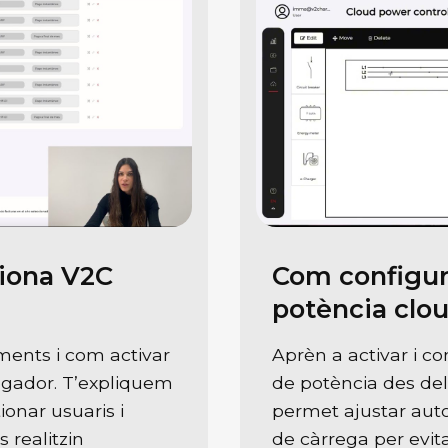
ciona V2C
Com configura
potència clo
ments i com activar
Aprèn a activar i co
egador. T’expliquem
de potència des del
onar usuaris i
permet ajustar aut
 realitzin
de càrrega per evit