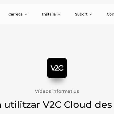
Càrrega
Instal·la
Suport
Con
Vídeos informatius
 utilitzar V2C Cloud des