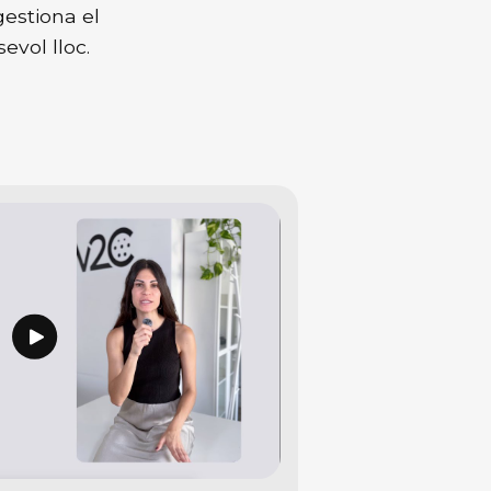
gestiona el
evol lloc.