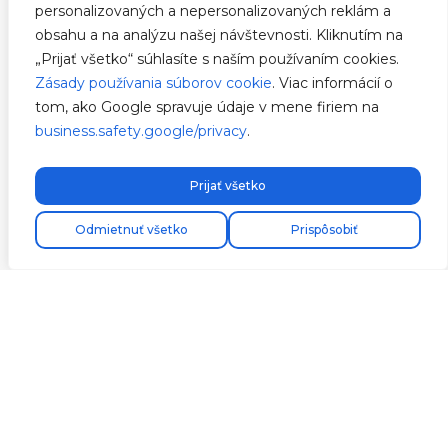
personalizovaných a nepersonalizovaných reklám a
využila dostupná energia vo vašej
obsahu a na analýzu našej návštevnosti. Kliknutím na
inštalácii.
„Prijať všetko“ súhlasíte s naším používaním cookies.
Zásady používania súborov cookie
. Viac informácií o
Zobraziť viac informácií
tom, ako Google spravuje údaje v mene firiem na
business.safety.google/privacy
.
Prijať všetko
Odmietnuť všetko
Prispôsobiť