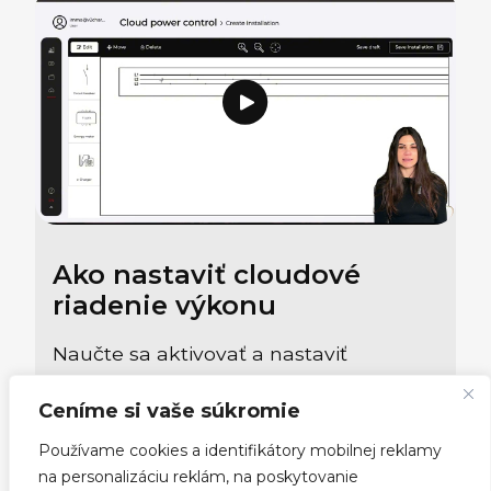
Ako nastaviť cloudové
riadenie výkonu
Naučte sa aktivovať a nastaviť
dynamickú kontrolu výkonu z cloudu.
Ceníme si vaše súkromie
Táto funkcia umožňuje automaticky
prispôsobiť výkon nabíjania, aby sa
Používame cookies a identifikátory mobilnej reklamy
predišlo preťaženiu a maximálne
na personalizáciu reklám, na poskytovanie