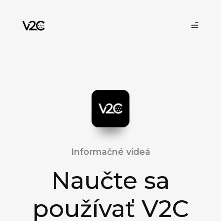
Preskočiť
na
obsah
Informačné videá
Naučte sa
používať V2C