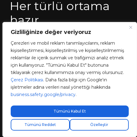
Her türlü ortama
hazır
Gizliliğinize değer veriyoruz
Duvara veya
Çerezleri ve mobil reklam tanımlayıcılarını, reklam
kişiselleştirmesi, kişiselleştirilmiş ve kişiselleştirilmemiş
kaideye hızlı ve
reklamlar ile içerik sunmak ve trafiğimizi analiz etmek
için kullanıyoruz. "Tümünü Kabul Et" butonuna
kolay bir şekilde
tıklayarak çerez kullanımımıza onay vermiş olursunuz.
Çerez Politikası
. Daha fazla bilgi için Google'ın
monte edilir
işletmeler adına verileri nasıl yönettiği hakkında
business.safety.google/privacy
.
Tümünü Kabul Et
Ücretsiz ekspres kargo!
Tümünü Reddet
Özelleştir