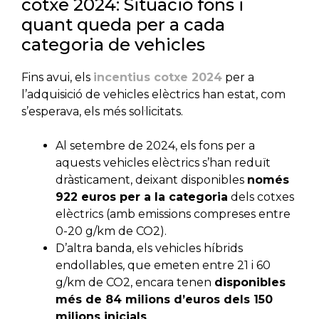
cotxe 2024: Situació fons i
quant queda per a cada
categoria de vehicles
Fins avui, els
incentius cotxe 2024
per a
l’adquisició de vehicles elèctrics han estat, com
s’esperava, els més sol·licitats.
Al setembre de 2024, els fons per a
aquests vehicles elèctrics s’han reduït
dràsticament, deixant disponibles
només
922 euros per a la categoria
dels cotxes
elèctrics (amb emissions compreses entre
0-20 g/km de CO2).
D’altra banda, els vehicles híbrids
endollables, que emeten entre 21 i 60
g/km de CO2, encara tenen
disponibles
més de 84 milions d’euros dels 150
milions inicials
.