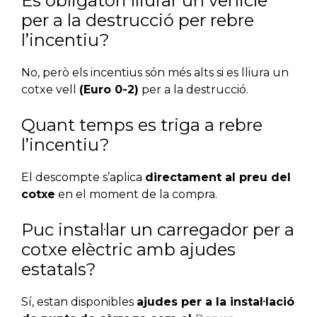
És obligatori lliurar un vehicle
per a la destrucció per rebre
l’incentiu?
No, però els incentius són més alts si es lliura un
cotxe vell
(Euro 0-2)
per a la destrucció.
Quant temps es triga a rebre
l’incentiu?
El descompte s’aplica
directament al preu del
cotxe
en el moment de la compra.
Puc instal·lar un carregador per a
cotxe elèctric amb ajudes
estatals?
Sí, estan disponibles
ajudes per a la instal·lació