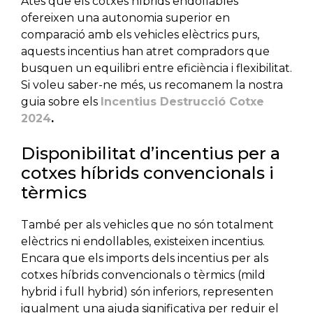
Atès que els cotxes híbrids endollables
ofereixen una autonomia superior en
comparació amb els vehicles elèctrics purs,
aquests incentius han atret compradors que
busquen un equilibri entre eficiència i flexibilitat.
Si voleu saber-ne més, us recomanem la nostra
guia sobre els
Incentius Destrucció Cotxe
2024
.
Disponibilitat d’incentius per a
cotxes híbrids convencionals i
tèrmics
També per als vehicles que no són totalment
elèctrics ni endollables, existeixen incentius.
Encara que els imports dels incentius per als
cotxes híbrids convencionals o tèrmics (mild
hybrid i full hybrid) són inferiors, representen
igualment una ajuda significativa per reduir el