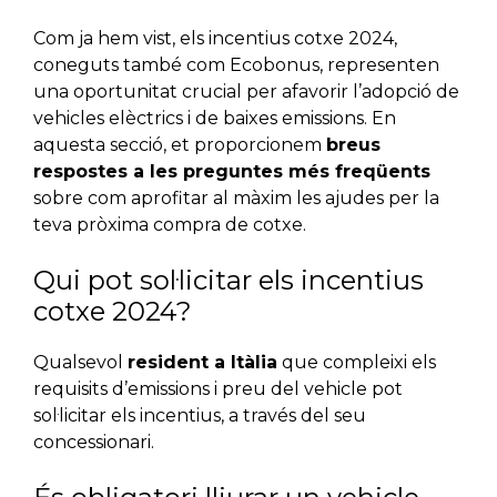
Com ja hem vist, els incentius cotxe 2024,
coneguts també com Ecobonus, representen
una oportunitat crucial per afavorir l’adopció de
vehicles elèctrics i de baixes emissions. En
aquesta secció, et proporcionem
breus
respostes a les preguntes més freqüents
sobre com aprofitar al màxim les ajudes per la
teva pròxima compra de cotxe.
Qui pot sol·licitar els incentius
cotxe 2024?
Qualsevol
resident a Itàlia
que compleixi els
requisits d’emissions i preu del vehicle pot
sol·licitar els incentius, a través del seu
concessionari.