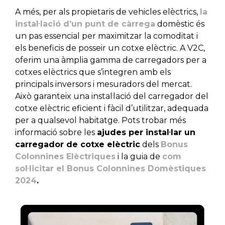
A més, per als propietaris de vehicles elèctrics,
la
instal·lació d’un punt de càrrega
domèstic és
un pas essencial per maximitzar la comoditat i
els beneficis de posseir un cotxe elèctric. A V2C,
oferim una àmplia gamma de carregadors per a
cotxes elèctrics que s’integren amb els
principals inversors i mesuradors del mercat.
Això garanteix una instal·lació del carregador del
cotxe elèctric eficient i fàcil d’utilitzar, adequada
per a qualsevol habitatge. Pots trobar més
informació sobre les
ajudes per instal·lar un
carregador de cotxe elèctric
dels
Bonus
Colonnines Elèctriques
i la guia de
com
sol·licitar el Bonus Colonnines Domèstiques
2024
.