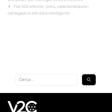
Fiat 500 elèctric: preu, característiques i
carregadors elèctrics intel·ligents
Cerca: