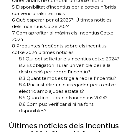
saber abans de comprar un cotxe híbrid
5
Disponibilitat d’incentius per a cotxes híbrids
convencionals i tèrmics
6
Què esperar per al 2025?: Últimes notícies
dels Incentius Cotxe 2024
7
Com aprofitar al màxim els Incentius Cotxe
2024
8
Preguntes freqüents sobre els incentius
cotxe 2024 últimes notícies
8.1
Qui pot sol·licitar els incentius cotxe 2024?
8.2
És obligatori lliurar un vehicle per a la
destrucció per rebre l’incentiu?
8.3
Quant temps es triga a rebre l’incentiu?
8.4
Puc instal·lar un carregador per a cotxe
elèctric amb ajudes estatals?
8.5
Quan finalitzaran els incentius 2024?
8.6
Com puc verificar si hi ha fons
disponibles?
Últimes notícies dels incentius