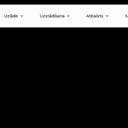
Uzlāde
Uzstādīšana
Atbalsts
S