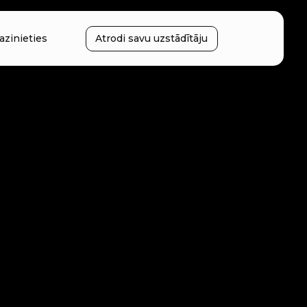
azinieties
Atrodi savu uzstādītāju