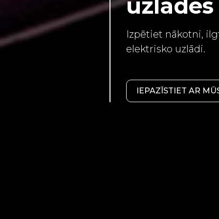
uzlādes 
Izpētiet nākotni, il
elektrisko uzlādi.
IEPAZĪSTIET AR M