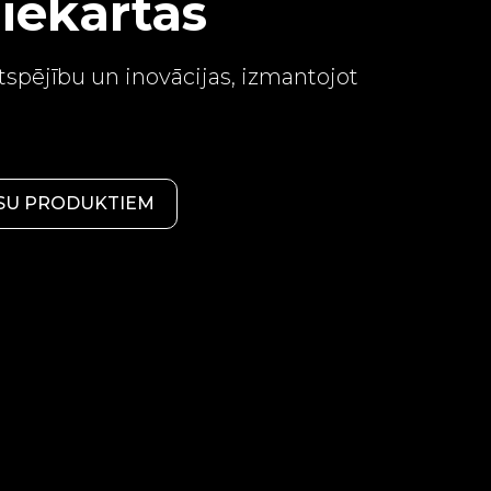
iekārtas
gtspējību un inovācijas, izmantojot
ŪSU PRODUKTIEM