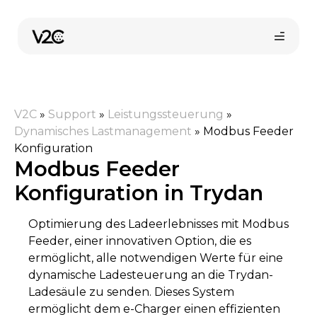
Zum
Inhalt
springen
V2C
»
Support
»
Leistungssteuerung
»
Dynamisches Lastmanagement
»
Modbus Feeder
Konfiguration
Modbus Feeder
Konfiguration in Trydan
Online-Shop
Optimierung des Ladeerlebnisses mit Modbus
Feeder, einer innovativen Option, die es
Installateur finden
ermöglicht, alle notwendigen Werte für eine
dynamische Ladesteuerung an die Trydan-
Ladesäule zu senden. Dieses System
ermöglicht dem e-Charger einen effizienten