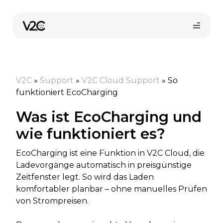
Zum
Inhalt
springen
V2C
»
Support
»
V2C Cloud Support
»
So
funktioniert EcoCharging
Was ist EcoCharging und
wie funktioniert es?
Online-Shop
EcoCharging ist eine Funktion in V2C Cloud, die
Ladevorgänge automatisch in preisgünstige
Zeitfenster legt. So wird das Laden
komfortabler planbar – ohne manuelles Prüfen
von Strompreisen.