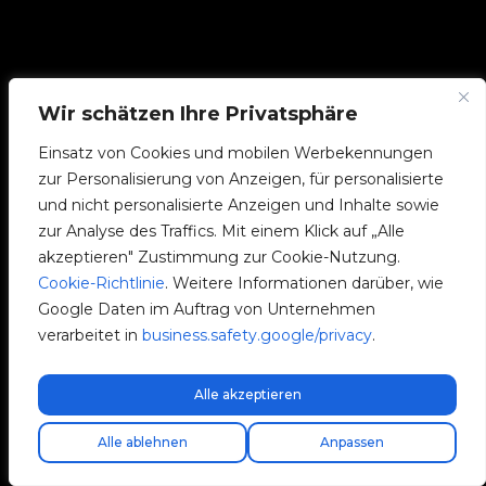
Wir schätzen Ihre Privatsphäre
Einsatz von Cookies und mobilen Werbekennungen
zur Personalisierung von Anzeigen, für personalisierte
und nicht personalisierte Anzeigen und Inhalte sowie
Avenida Camí Nou, 268
zur Analyse des Traffics. Mit einem Klick auf „Alle
46950 Xirivella
akzeptieren" Zustimmung zur Cookie-Nutzung.
Valencia, Spanien
Cookie-Richtlinie
. Weitere Informationen darüber, wie
Google Daten im Auftrag von Unternehmen
+34 96 065 45 54
verarbeitet in
business.safety.google/privacy
.
info@v2charge.com
Alle akzeptieren
Kostenloser Expressversand!
RECHTLICHES
Alle ablehnen
Anpassen