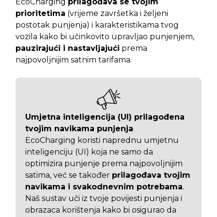
EcoCharging
prilagođava se tvojim
prioritetima
(vrijeme završetka i željeni
postotak punjenja) i karakteristikama tvog
vozila kako bi učinkovito upravljao punjenjem,
pauzirajući i nastavljajući
prema
najpovoljnijim satnim tarifama.
Umjetna inteligencija (UI) prilagođena
tvojim navikama punjenja
EcoCharging koristi naprednu umjetnu
inteligenciju (UI) koja ne samo da
optimizira punjenje prema najpovoljnijim
satima, već se također
prilagođava tvojim
navikama i svakodnevnim potrebama
.
Naš sustav uči iz tvoje povijesti punjenja i
obrazaca korištenja kako bi osigurao da