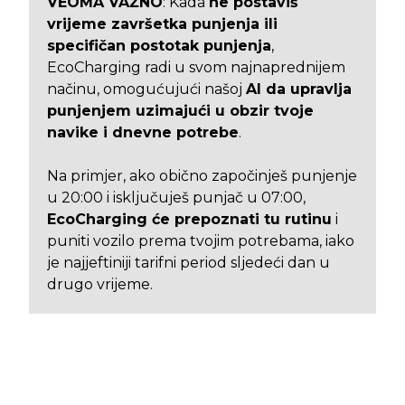
VEOMA VAŽNO
: Kada
ne postaviš
vrijeme završetka punjenja ili
specifičan postotak punjenja
,
EcoCharging radi u svom najnaprednijem
načinu, omogućujući našoj
AI da upravlja
punjenjem uzimajući u obzir tvoje
navike i dnevne potrebe
.
Na primjer, ako obično započinješ punjenje
u 20:00 i isključuješ punjač u 07:00,
EcoCharging će prepoznati tu rutinu
i
puniti vozilo prema tvojim potrebama, iako
je najjeftiniji tarifni period sljedeći dan u
drugo vrijeme.