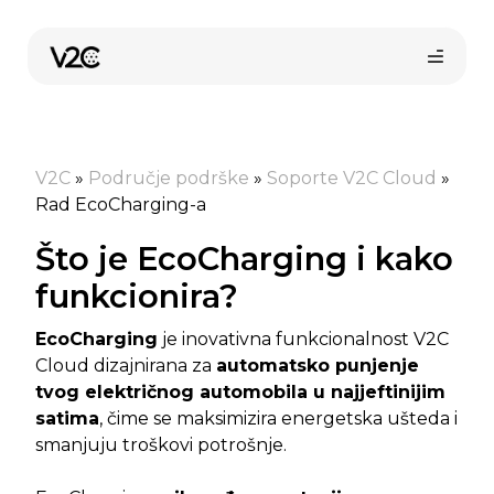
Preskoči
na
sadržaj
V2C
»
Područje podrške
»
Soporte V2C Cloud
»
Rad EcoCharging-a
Što je EcoCharging i kako
funkcionira?
Kupi online
EcoCharging
je inovativna funkcionalnost V2C
Cloud dizajnirana za
automatsko punjenje
tvog električnog automobila u najjeftinijim
satima
, čime se maksimizira energetska ušteda i
smanjuju troškovi potrošnje.