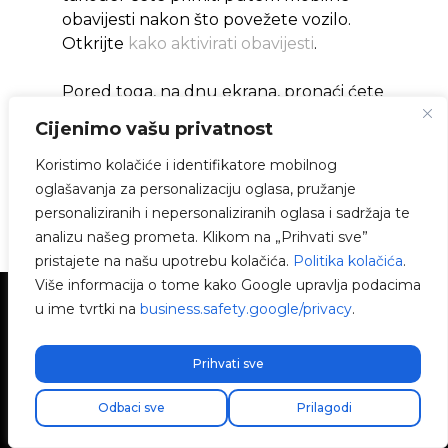
obavijesti nakon što povežete vozilo.
Otkrijte
kako aktivirati obavijesti
.
Pored toga, na dnu ekrana, pronaći ćete
procjenu
ukupnih troškova punjenja
i
Cijenimo vašu privatnost
ušteđenog novca
zahvaljujući
EcoCharging.
Koristimo kolačiće i identifikatore mobilnog
oglašavanja za personalizaciju oglasa, pružanje
personaliziranih i nepersonaliziranih oglasa i sadržaja te
analizu našeg prometa. Klikom na „Prihvati sve”
pristajete na našu upotrebu kolačića.
Politika kolačića
.
Više informacija o tome kako Google upravlja podacima
u ime tvrtki na
business.safety.google/privacy
.
Trebaš tehničku podršku?
Prihvati sve
Riješi svoj problem odmah putem našeg Čata s
AI. Ako se ne riješi, generiraj zahtjev u
Odbaci sve
Prilagodi
Tehničkom podrškom centru i kontaktirat
ćemo te što je prije moguće kako bismo ti