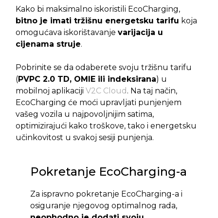
Kako bi maksimalno iskoristili EcoCharging,
bitno je imati tržišnu energetsku tarifu
koja
omogućava iskorištavanje
varijacija u
cijenama struje
.
Pobrinite se da odaberete svoju tržišnu tarifu
(
PVPC 2.0 TD, OMIE ili indeksirana
) u
mobilnoj aplikaciji
V2C Cloud
. Na taj način,
EcoCharging će moći upravljati punjenjem
vašeg vozila u najpovoljnijim satima,
optimizirajući kako troškove, tako i energetsku
učinkovitost u svakoj sesiji punjenja.
Pokretanje EcoCharging-a
Za ispravno pokretanje EcoCharging-a i
osiguranje njegovog optimalnog rada,
neophodno je dodati svoju