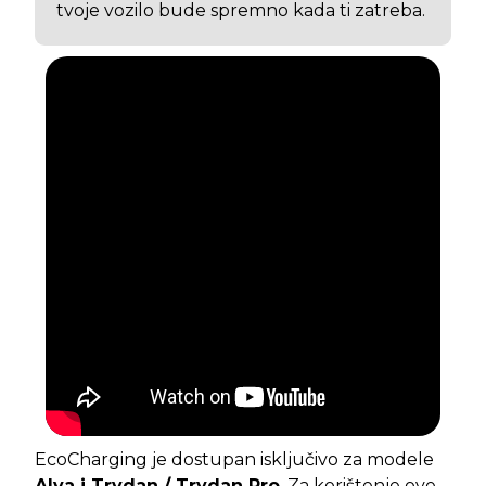
tvoje vozilo bude spremno kada ti zatreba.
EcoCharging je dostupan isključivo za modele
Alva i Trydan / Trydan Pro
. Za korištenje ove