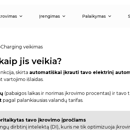
krovimas
Įrengimas
Palaikymas
Charging veikimas
aip jis veikia?
kcija, skirta
automatiškai įkrauti tavo elektrinį aut
 vartojimo išlaidas.
tų
(pabaigos laikas ir norimas įkrovimo procentas) ir tavo
t
pagal palankiausias valandų tarifas.
 pritaikytas tavo įkrovimo įpročiams
 dirbtinį intelektą (DI), kuris ne tik optimizuoja įkrovim