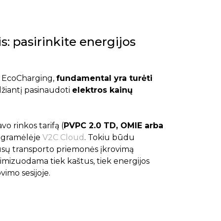
s: pasirinkite energijos
i EcoCharging,
fundamental yra turėti
idžiantį pasinaudoti
elektros kainų
avo rinkos tarifą (
PVPC 2.0 TD, OMIE arba
rogramėlėje
V2C Cloud
. Tokiu būdu
ūsų transporto priemonės įkrovimą
imizuodama tiek kaštus, tiek energijos
imo sesijoje.