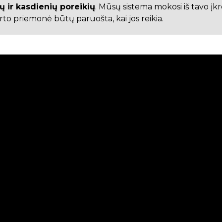
ių ir kasdienių poreikių
. Mūsų sistema mokosi iš tavo įk
rto priemonė būtų paruošta, kai jos reikia.