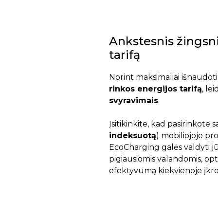
Ankstesnis žingsni
tarifą
Norint maksimaliai išnaudot
rinkos energijos tarifą
, le
svyravimais
.
Įsitikinkite, kad pasirinkote s
indeksuotą
) mobiliojoje p
EcoCharging galės valdyti j
pigiausiomis valandomis, opt
efektyvumą kiekvienoje įkrov