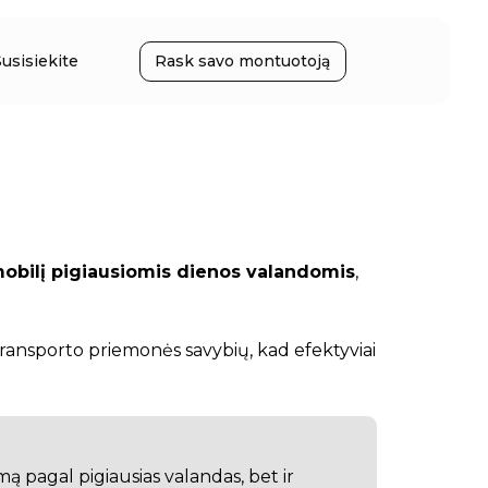
Susisiekite
Rask savo montuotoją
omobilį pigiausiomis dienos valandomis
,
 transporto priemonės savybių, kad efektyviai
ą pagal pigiausias valandas, bet ir