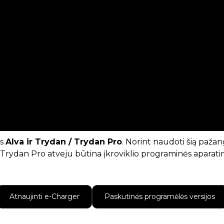
is
Alva ir Trydan / Trydan Pro
. Norint naudoti šią paža
/ Trydan Pro atveju būtina įkroviklio programinės aparatin
Atnaujinti e-Charger
Paskutinės programėlės versijos