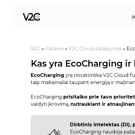
Pereiti
prie
Į
turinio
V2C
»
Parama
»
V2C Cloud palaikymas
»
Eco
Kas yra EcoCharging ir k
EcoCharging
yra novatoriška V2C Cloud fun
taip maksimaliai taupant energiją ir mažinant
EcoCharging
prisitaiko prie tavo priorite
valdyti įkrovimą,
nutraukiant ir atnaujinan
Dirbtinis intelektas (DI),
EcoCharging naudoja pažangų