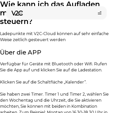
Wie kann ich das Aufladen
Zum
Inhalt
meines Fahrzeugs zeitlich
springen
steuern?
Ladepunkte mit V2C-Cloud können auf sehr einfache
Weise zeitlich gesteuert werden
Über die APP
Verfügbar für Geräte mit Bluetooth oder Wifi. Rufen
Sie die App auf und klicken Sie auf die Ladestation.
Online-Shop
Klicken Sie auf die Schaltfläche „Kalender“.
Installateur finden
Sie haben zwei Timer. Timer 1 und Timer 2, wählen Sie
den Wochentag und die Uhrzeit, die Sie aktivieren
möchten, Sie können mit beiden in Kombination
arbeiten. Zum Beispiel: Montag von 16.30-18.30 Uhr in