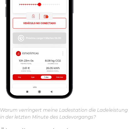
Warum verringert meine Ladestation die Ladeleistung
in der letzten Minute des Ladevorgangs?