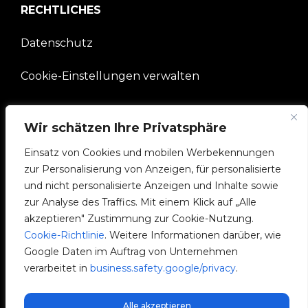
RECHTLICHES
Datenschutz
Cookie-Einstellungen verwalten
UNTERNEHMEN
Wir schätzen Ihre Privatsphäre
Einsatz von Cookies und mobilen Werbekennungen
V2C-Gemeinschaft
zur Personalisierung von Anzeigen, für personalisierte
und nicht personalisierte Anzeigen und Inhalte sowie
e-Chargers
zur Analyse des Traffics. Mit einem Klick auf „Alle
akzeptieren" Zustimmung zur Cookie-Nutzung.
V2C Cloud
Cookie-Richtlinie
. Weitere Informationen darüber, wie
Google Daten im Auftrag von Unternehmen
V2C Payments
verarbeitet in
business.safety.google/privacy
.
Blog
Alle akzeptieren