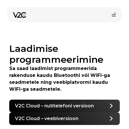
Skip
to
content
Laadimise
programmeerimine
Sa saad laadimist programmeerida
rakenduse kaudu Bluetoothi või WiFi-ga
Osta veebist
seadmetele ning veebiplatvormi kaudu
WiFi-ga seadmetele.
V2C Cloud – nutitelefoni versioon
V2C Cloud – veebiversioon