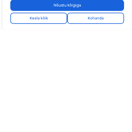
Nõustu kõigiga
Keela kõik
Kohanda
Avenida Camí Nou, 268
46950 Xirivella
Valencia, Hispaania
+34 96 065 45 54
info@v2charge.com