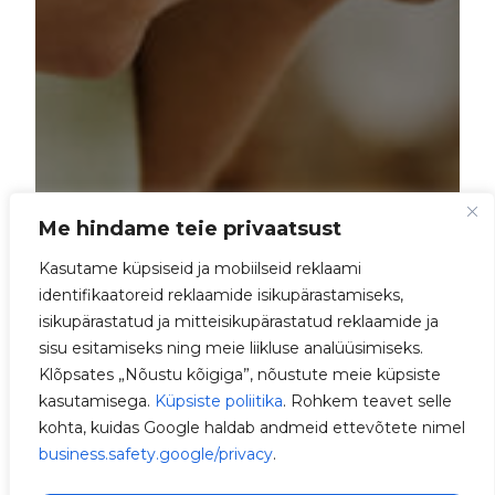
Me hindame teie privaatsust
Kasutame küpsiseid ja mobiilseid reklaami
identifikaatoreid reklaamide isikupärastamiseks,
isikupärastatud ja mitteisikupärastatud reklaamide ja
sisu esitamiseks ning meie liikluse analüüsimiseks.
Klõpsates „Nõustu kõigiga”, nõustute meie küpsiste
kasutamisega.
Küpsiste poliitika
. Rohkem teavet selle
kohta, kuidas Google haldab andmeid ettevõtete nimel
business.safety.google/privacy
.