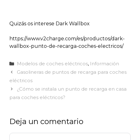
Quizás os interese Dark Wallbox
https://www.v2charge.com/es/productos/dark-
wallbox-punto-de-recarga-coches-electricos/
Categorías
Modelos de coches eléctricos
,
Información
Gasolineras de puntos de recarga para coches
eléctricos
¿Cómo se instala un punto de recarga en casa
para coches eléctricos?
Deja un comentario
Comentario
Nombre
Correo
Web