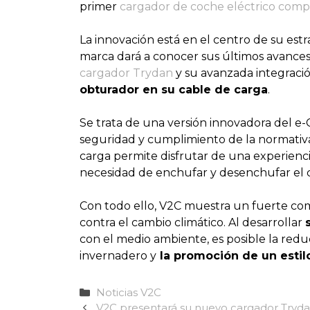
primer
cargador de coche eléctrico compat
La innovación está en el centro de su est
marca dará a conocer sus últimos avances
cargador Trydan
y su avanzada integració
obturador en su cable de carga
.
Se trata de una versión innovadora del 
seguridad y cumplimiento de la normativa
carga permite disfrutar de una experienci
necesidad de enchufar y desenchufar el c
Con todo ello, V2C muestra un fuerte c
contra el cambio climático. Al desarrollar
con el medio ambiente, es posible la redu
invernadero y
la promoción de un estil
Categorías
Noticias V2C
V2C presentará su nuevo cargador Tryda