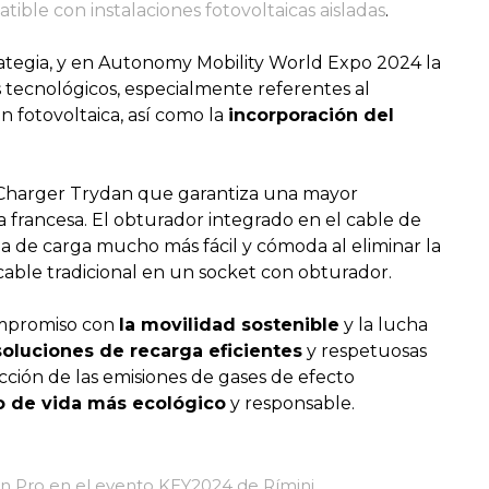
ible con instalaciones fotovoltaicas aisladas
.
rategia, y en Autonomy Mobility World Expo 2024 la
 tecnológicos, especialmente referentes al
n fotovoltaica, así como la
incorporación del
e-Charger Trydan que garantiza una mayor
 francesa. El obturador integrado en el cable de
a de carga mucho más fácil y cómoda al eliminar la
able tradicional en un socket con obturador.
ompromiso con
la movilidad sostenible
y la lucha
soluciones de recarga eficientes
y respetuosas
cción de las emisiones de gases de efecto
o de vida más ecológico
y responsable.
n Pro en el evento KEY2024 de Rímini