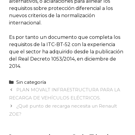
alternativos, o aclaraciones para alinear los
requisitos sobre protección diferencial a los
nuevos criterios de la normalización
internacional.
Es por tanto un documento que completa los
requisitos de la ITC-BT-52 con la experiencia
que el sector ha adquirido desde la publicación
del Real Decreto 1053/2014, en diciembre de
2014.
Categorías
Sin categoría
PLAN MOVALT INFRAESTRUCTURA PARA LA
RECARGA DE VEHÍCULOS ELÉCTRICOS.
¿Qué punto de recarga necesita un Renault
ZOE?