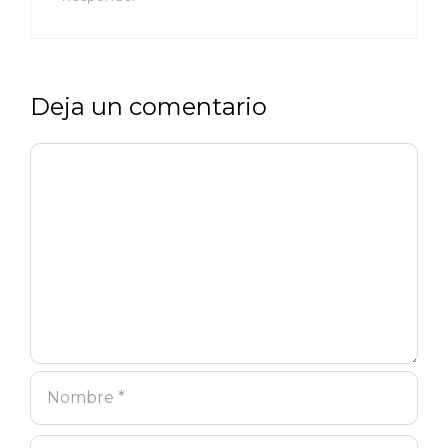
Deja un comentario
Comentario
Nombre
Correo
Web
electrónico