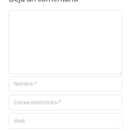
Comentario
Nombre
Correo
Web
electrónico