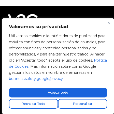
Valoramos su privacidad
Utilizamos cookies e identificadores de publicidad para
Avenida Camí Nou, 268
móviles con fines de personalización de anuncios, para
46950 Xirivella
ofrecer anuncios y contenido personalizados y no
Valencia, España
personalizados, y para analizar nuestro tráfico. Al hacer
clic en "Aceptar todo", acepta el uso de cookies.
Política
+34 96 065 45 54
de Cookies
. Más información sobre cómo Google
gestiona los datos en nombre de empresas en
info@v2charge.com
business.safety.google/privacy
.
LEGALIDAD
Aceptar todo
Encuentra tu instalador
Rechazar Todo
Personalizar
Política de Privacidad