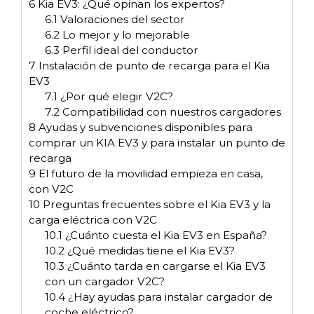
6
Kia EV3: ¿Qué opinan los expertos?
6.1
Valoraciones del sector
6.2
Lo mejor y lo mejorable
6.3
Perfil ideal del conductor
7
Instalación de punto de recarga para el Kia
EV3
7.1
¿Por qué elegir V2C?
7.2
Compatibilidad con nuestros cargadores
8
Ayudas y subvenciones disponibles para
comprar un KIA EV3 y para instalar un punto de
recarga
9
El futuro de la movilidad empieza en casa,
con V2C
10
Preguntas frecuentes sobre el Kia EV3 y la
carga eléctrica con V2C
10.1
¿Cuánto cuesta el Kia EV3 en España?
10.2
¿Qué medidas tiene el Kia EV3?
10.3
¿Cuánto tarda en cargarse el Kia EV3
con un cargador V2C?
10.4
¿Hay ayudas para instalar cargador de
coche eléctrico?