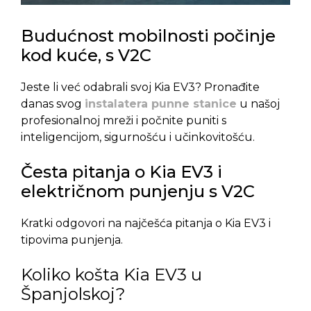
Budućnost mobilnosti počinje
kod kuće, s V2C
Jeste li već odabrali svoj Kia EV3? Pronađite
danas svog
instalatera punne stanice
u našoj
profesionalnoj mreži i počnite puniti s
inteligencijom, sigurnošću i učinkovitošću.
Česta pitanja o Kia EV3 i
električnom punjenju s V2C
Kratki odgovori na najčešća pitanja o Kia EV3 i
tipovima punjenja.
Koliko košta Kia EV3 u
Španjolskoj?