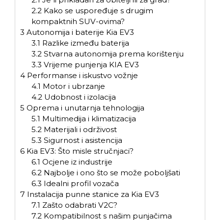
2.2
Kako se uspoređuje s drugim
kompaktnih SUV-ovima?
3
Autonomija i baterije Kia EV3
3.1
Razlike između baterija
3.2
Stvarna autonomija prema korištenju
3.3
Vrijeme punjenja KIA EV3
4
Performanse i iskustvo vožnje
4.1
Motor i ubrzanje
4.2
Udobnost i izolacija
5
Oprema i unutarnja tehnologija
5.1
Multimedija i klimatizacija
5.2
Materijali i održivost
5.3
Sigurnost i asistencija
6
Kia EV3: Što misle stručnjaci?
6.1
Ocjene iz industrije
6.2
Najbolje i ono što se može poboljšati
6.3
Idealni profil vozača
7
Instalacija punne stanice za Kia EV3
7.1
Zašto odabrati V2C?
7.2
Kompatibilnost s našim punjačima