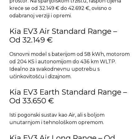
prostor. Na španjolskom tržištu, raspon cijena
kreće se od 32.149 € do 42.692 €, ovisno o
odabranoj verziji i opremi.
Kia EV3 Air Standard Range –
Od 32.149 €
Osnovni model s baterijom od 58 kWh, motorom
od 204 KS i autonomijom do 436 km WLTP.
Idealno za svakodnevnu upotrebu s
učinkovitošću i dizajnom.
Kia EV3 Earth Standard Range –
Od 33.650 €
Isti pogonski sustav kao Air, ali s boljom
unutarnjom i tehnološkom opremom.
Kia EV3 Air Long Range – Od