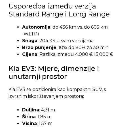
Usporedba između verzija
Standard Range i Long Range
Autonomija
: do 436 km vs. do 605 km
(WLTP)
Snaga
: 204 KS u svim verzijama
Brzo punjenje
: 10% do 80% za 30 min
Cijena
: Razlika između 4.000 € i 5.000 €
Kia EV3: Mjere, dimenzije i
unutarnji prostor
Kia EV3 se pozicionira kao kompaktni SUV, s
izvrsnim iskorištavanjem prostora:
Duljina
: 4,31 m
Širina
: 1,85 m
Visina
: 1,57 m