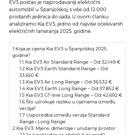
EV3 postao je najprodavaniji električni
automobil u Španjolskoj, s više od 12.000
prodanih jedinica do sada. U ovom članku
analiziramo Kia EV3, jedno od najviše očekivanih
električnih lansiranja 2025. godine.
1
Koja je cijena Kia EV3 u Španjolskoj 2025.
godine?
1.1
Kia EV3 Air Standard Range – Od 32.149 €
1.2
Kia EV3 Earth Standard Range – Od
33.650 €
1.3
Kia EV3 Air Long Range – Od 36.532 €
1.4
Kia EV3 Earth Long Range – Od 37.852 €
1.5
Kia EV3 GT-line Long Range – Od 42.692 €
1.6
Što uzrokuje razliku u cijenama između
verzija?
1.7
Usporedba između verzija Standard
Range i Long Range
2
Kia EV3: Mjere, dimenzije i unutarnji prostor
2.1
Je li prikladan za obitelji ili za grad?