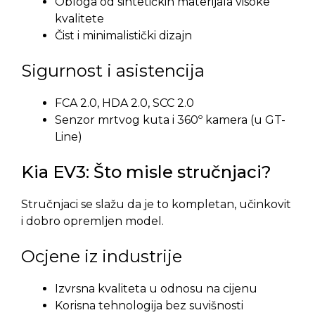
Obloga od sintetičkih materijala visoke
kvalitete
Čist i minimalistički dizajn
Sigurnost i asistencija
FCA 2.0, HDA 2.0, SCC 2.0
Senzor mrtvog kuta i 360º kamera (u GT-
Line)
Kia EV3: Što misle stručnjaci?
Stručnjaci se slažu da je to kompletan, učinkovit
i dobro opremljen model.
Ocjene iz industrije
Izvrsna kvaliteta u odnosu na cijenu
Korisna tehnologija bez suvišnosti