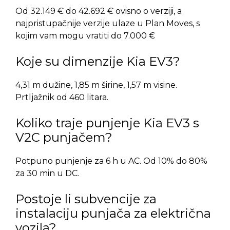
Od 32.149 € do 42.692 € ovisno o verziji, a
najpristupačnije verzije ulaze u Plan Moves, s
kojim vam mogu vratiti do 7.000 €
Koje su dimenzije Kia EV3?
4,31 m dužine, 1,85 m širine, 1,57 m visine.
Prtljažnik od 460 litara.
Koliko traje punjenje Kia EV3 s
V2C punjačem?
Potpuno punjenje za 6 h u AC. Od 10% do 80%
za 30 min u DC.
Postoje li subvencije za
instalaciju punjača za električna
vozila?