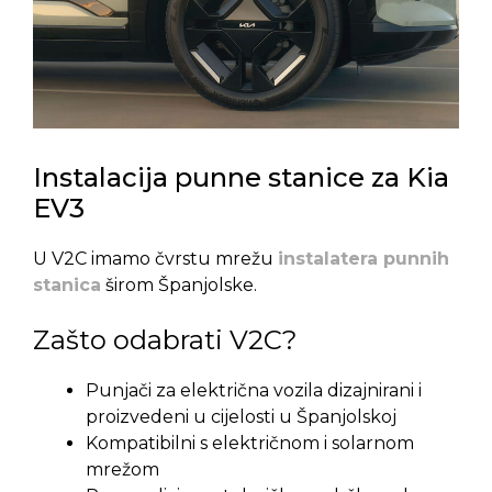
Instalacija punne stanice za Kia
EV3
U V2C imamo čvrstu mrežu
instalatera punnih
stanica
širom Španjolske.
Zašto odabrati V2C?
Punjači za električna vozila dizajnirani i
proizvedeni u cijelosti u Španjolskoj
Kompatibilni s električnom i solarnom
mrežom