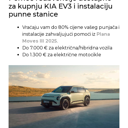
za kupnju KIA EV3 i instalaciju
punne stanice
Vraćaju vam do 80% cijene vašeg punjača i
instalacije zahvaljujući pomoći iz
Plana
Moves III 2025
.
Do 7.000 € za električna/hibridna vozila
Do 1.300 € za električne motocikle