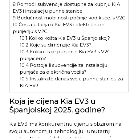
8
Pomoć i subvencije dostupne za kupnju KIA
EV3 i instalaciju punne stanice
9
Budućnost mobilnosti počinje kod kuće, s V2C
10
Česta pitanja o Kia EV3 i električnom
punjenju s V2C
10.1
Koliko košta Kia EV3 u Španjolskoj?
10.2
Koje su dimenzije Kia EV3?
10.3
Koliko traje punjenje Kia EV3 s V2C
punjačem?
10.4
Postoje li subvencije za instalaciju
punjača za električna vozila?
10.5
Instalirajte danas svoju punnu stanicu za
KIA EV3
Koja je cijena Kia EV3 u
Španjolskoj 2025. godine?
Kia EV3 ima konkurentnu cijenu s obzirom na
svoju autonomiju, tehnologiju i unutarnji