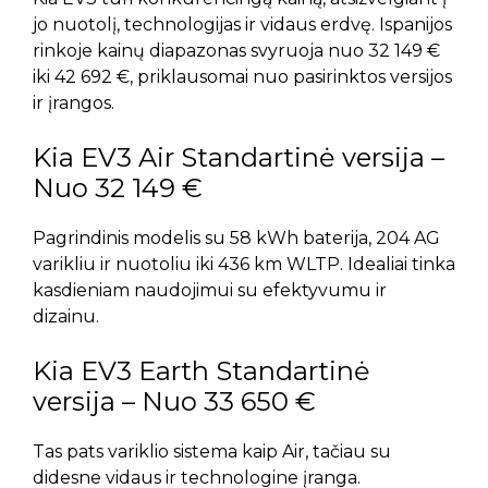
jo nuotolį, technologijas ir vidaus erdvę. Ispanijos
rinkoje kainų diapazonas svyruoja nuo 32 149 €
iki 42 692 €, priklausomai nuo pasirinktos versijos
ir įrangos.
Kia EV3 Air Standartinė versija –
Nuo 32 149 €
Pagrindinis modelis su 58 kWh baterija, 204 AG
varikliu ir nuotoliu iki 436 km WLTP. Idealiai tinka
kasdieniam naudojimui su efektyvumu ir
dizainu.
Kia EV3 Earth Standartinė
versija – Nuo 33 650 €
Tas pats variklio sistema kaip Air, tačiau su
didesne vidaus ir technologine įranga.