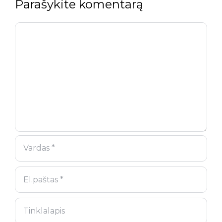
Parašykite komentarą
Komentaras
Vardas
El.paštas
Tinklalapis