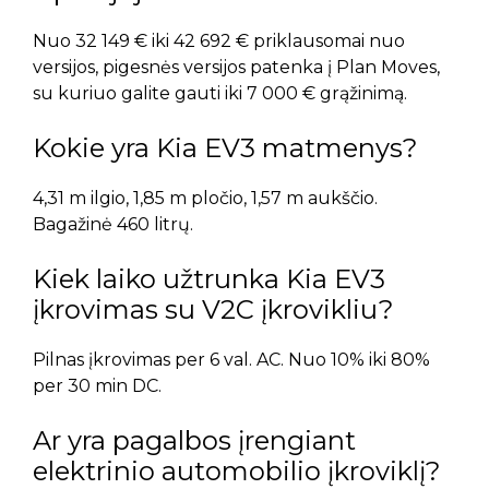
Nuo 32 149 € iki 42 692 € priklausomai nuo
versijos, pigesnės versijos patenka į Plan Moves,
su kuriuo galite gauti iki 7 000 € grąžinimą.
Kokie yra Kia EV3 matmenys?
4,31 m ilgio, 1,85 m pločio, 1,57 m aukščio.
Bagažinė 460 litrų.
Kiek laiko užtrunka Kia EV3
įkrovimas su V2C įkrovikliu?
Pilnas įkrovimas per 6 val. AC. Nuo 10% iki 80%
per 30 min DC.
Ar yra pagalbos įrengiant
elektrinio automobilio įkroviklį?