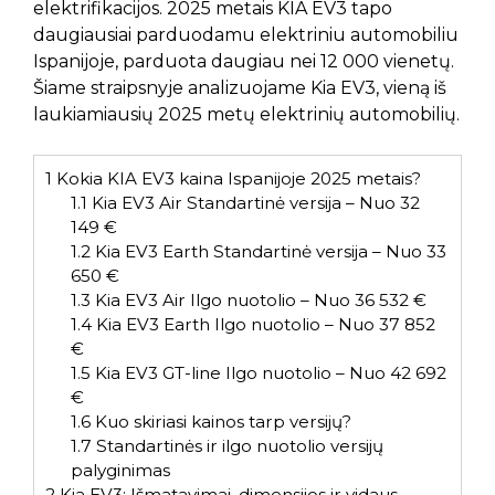
elektrifikacijos. 2025 metais KIA EV3 tapo
daugiausiai parduodamu elektriniu automobiliu
Ispanijoje, parduota daugiau nei 12 000 vienetų.
Šiame straipsnyje analizuojame Kia EV3, vieną iš
laukiamiausių 2025 metų elektrinių automobilių.
1
Kokia KIA EV3 kaina Ispanijoje 2025 metais?
1.1
Kia EV3 Air Standartinė versija – Nuo 32
149 €
1.2
Kia EV3 Earth Standartinė versija – Nuo 33
650 €
1.3
Kia EV3 Air Ilgo nuotolio – Nuo 36 532 €
1.4
Kia EV3 Earth Ilgo nuotolio – Nuo 37 852
€
1.5
Kia EV3 GT-line Ilgo nuotolio – Nuo 42 692
€
1.6
Kuo skiriasi kainos tarp versijų?
1.7
Standartinės ir ilgo nuotolio versijų
palyginimas
2
Kia EV3: Išmatavimai, dimensijos ir vidaus