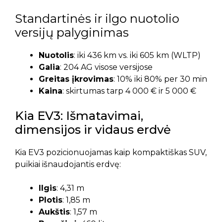
Standartinės ir ilgo nuotolio
versijų palyginimas
Nuotolis
: iki 436 km vs. iki 605 km (WLTP)
Galia
: 204 AG visose versijose
Greitas įkrovimas
: 10% iki 80% per 30 min
Kaina
: skirtumas tarp 4 000 € ir 5 000 €
Kia EV3: Išmatavimai,
dimensijos ir vidaus erdvė
Kia EV3 pozicionuojamas kaip kompaktiškas SUV,
puikiai išnaudojantis erdvę:
Ilgis
: 4,31 m
Plotis
: 1,85 m
Aukštis
: 1,57 m