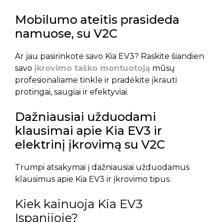
Mobilumo ateitis prasideda
namuose, su V2C
Ar jau pasirinkote savo Kia EV3? Raskite šiandien
savo
įkrovimo taško montuotoją
mūsų
profesionaliame tinkle ir pradėkite įkrauti
protingai, saugiai ir efektyviai.
Dažniausiai užduodami
klausimai apie Kia EV3 ir
elektrinį įkrovimą su V2C
Trumpi atsakymai į dažniausiai užduodamus
klausimus apie Kia EV3 ir įkrovimo tipus.
Kiek kainuoja Kia EV3
Ispanijoje?