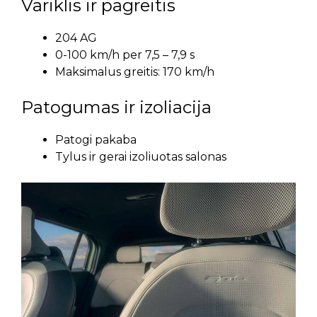
Variklis ir pagreitis
204 AG
0-100 km/h per 7,5 – 7,9 s
Maksimalus greitis: 170 km/h
Patogumas ir izoliacija
Patogi pakaba
Tylus ir gerai izoliuotas salonas