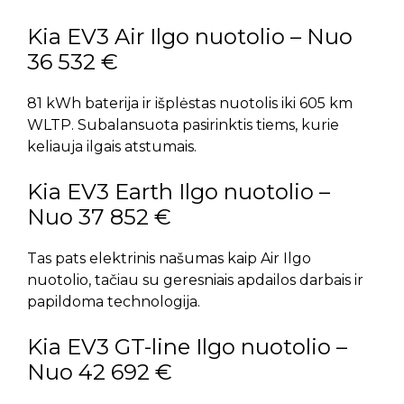
Kia EV3 Air Ilgo nuotolio – Nuo
36 532 €
81 kWh baterija ir išplėstas nuotolis iki 605 km
WLTP. Subalansuota pasirinktis tiems, kurie
keliauja ilgais atstumais.
Kia EV3 Earth Ilgo nuotolio –
Nuo 37 852 €
Tas pats elektrinis našumas kaip Air Ilgo
nuotolio, tačiau su geresniais apdailos darbais ir
papildoma technologija.
Kia EV3 GT-line Ilgo nuotolio –
Nuo 42 692 €