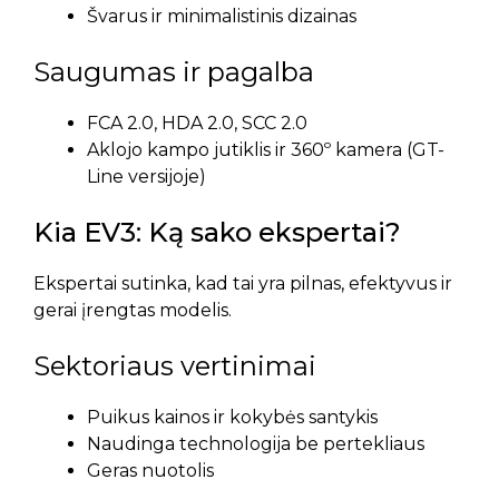
Švarus ir minimalistinis dizainas
Saugumas ir pagalba
FCA 2.0, HDA 2.0, SCC 2.0
Aklojo kampo jutiklis ir 360º kamera (GT-
Line versijoje)
Kia EV3: Ką sako ekspertai?
Ekspertai sutinka, kad tai yra pilnas, efektyvus ir
gerai įrengtas modelis.
Sektoriaus vertinimai
Puikus kainos ir kokybės santykis
Naudinga technologija be pertekliaus
Geras nuotolis