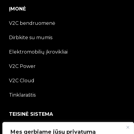
ĮMONĖ
V2C bendruomenė
Dirbkite su mumis
Elektromobilių įkrovikliai
V2C Power
V2C Cloud
Tinklaraštis
TEISINĖ SISTEMA
Privatumo politika
Mes gerbiame jūsų privatumą