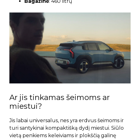
Bagažinė
: 460 litrų
Ar jis tinkamas šeimoms ar
miestui?
Jis labai universalus, nes yra erdvus šeimoms ir
turi santykinai kompaktišką dydį miestui. Siūlo
vietą penkiems keleiviams ir plokščią galinę