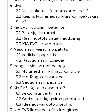
erdvė
2.1
Ar jis tinkamas šeimoms ar miestui?
2.2
Kaip jis lyginamas su kitais kompaktiškais
SUV?
3
Kia EV3 nuotolis ir baterijos
3.1
Baterijų skirtumai
3.2
Reali nuotolis pagal naudojimą
3.3
KIA EV3 įkrovimo laikai
4
Našumas ir vairavimo patirtis
4.1
Variklis ir pagreitis
4.2
Patogumas ir izoliacija
5
Įranga ir vidaus technologijos
5.1
Multimedija ir klimato kontrolė
5.2
Medžiagos ir tvarumas
5.3
Saugumas ir pagalba
6
Kia EV3: Ką sako ekspertai?
6.1
Sektoriaus vertinimai
6.2
Geriausia ir ką galima patobulinti
6.3
Idealaus vairuotojo profilis
7
KIA EV3 įkrovimo taško įrengimas