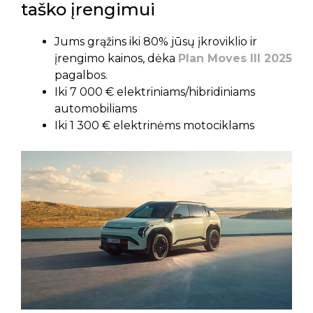
taško įrengimui
Jums grąžins iki 80% jūsų įkroviklio ir
įrengimo kainos, dėka
Plan Moves III 2025
pagalbos.
Iki 7 000 € elektriniams/hibridiniams
automobiliams
Iki 1 300 € elektrinėms motociklams