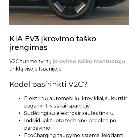
KIA EV3 įkrovimo taško
įrengimas
V2C turime tvirtą
įkrovimo taškų montuotojų
tinklą visoje Ispanijoje.
Kodėl pasirinkti V2C?
Elektrinių automobilių įkrovikliai, sukurti ir
pagaminti visiškai Ispanijoje
Sudėtingi su elektros ir saulės tinklu
Individualizuota techninė pagalba po
pardavimo
EcoCharging taupymo sistema, leidžianti