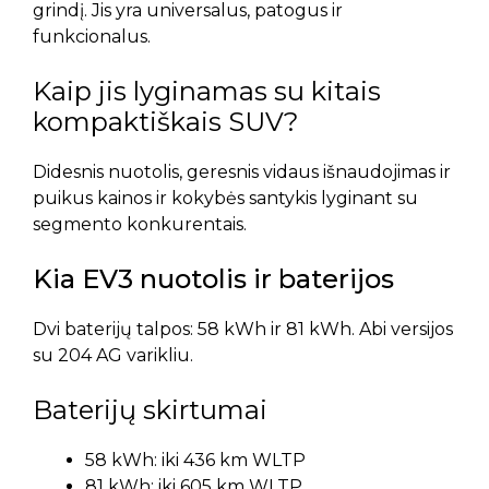
grindį. Jis yra universalus, patogus ir
funkcionalus.
Kaip jis lyginamas su kitais
kompaktiškais SUV?
Didesnis nuotolis, geresnis vidaus išnaudojimas ir
puikus kainos ir kokybės santykis lyginant su
segmento konkurentais.
Kia EV3 nuotolis ir baterijos
Dvi baterijų talpos: 58 kWh ir 81 kWh. Abi versijos
su 204 AG varikliu.
Baterijų skirtumai
58 kWh: iki 436 km WLTP
81 kWh: iki 605 km WLTP