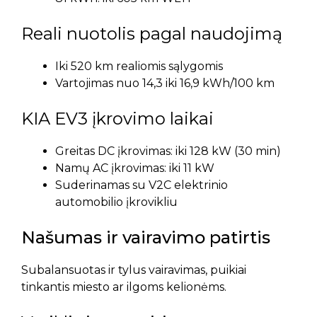
Reali nuotolis pagal naudojimą
Iki 520 km realiomis sąlygomis
Vartojimas nuo 14,3 iki 16,9 kWh/100 km
KIA EV3 įkrovimo laikai
Greitas DC įkrovimas: iki 128 kW (30 min)
Namų AC įkrovimas: iki 11 kW
Suderinamas su V2C elektrinio
automobilio įkrovikliu
Našumas ir vairavimo patirtis
Subalansuotas ir tylus vairavimas, puikiai
tinkantis miesto ar ilgoms kelionėms.