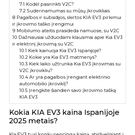
7.1
Kodėl pasirinkti V2C?
7.2
Suderinamumas su mūsų įkrovikliais
8
Pagalbos ir subsidijos, skirtos KIA EV3 pirkimui
ir įkrovimo taško įrengimui
9
Mobilumo ateitis prasideda namuose, su V2C
10
Dažniausiai užduodami klausimai apie Kia EV3
ir elektrinį įkrovimą su V2C
10.1
Kiek kainuoja Kia EV3 Ispanijoje?
10.2
Kokie yra Kia EV3 matmenys?
10.3
Kiek laiko užtrunka Kia EV3 įkrovimas su
V2C įkrovikliu?
10.4
Ar yra pagalbos įrengiant elektrinio
automobilio įkroviklį?
10.5
Įrengkite šiandien savo įkrovimo tašką
KIA EV3
Kokia KIA EV3 kaina Ispanijoje
2025 metais?
Kia EV3 turi konkurencingą kainą, atsižvelgiant į