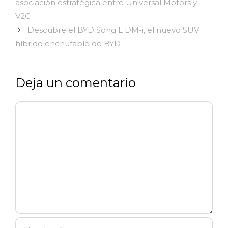
asociación estratégica entre Universal Motors y
V2C
Descubre el BYD Song L DM-i, el nuevo SUV
híbrido enchufable de BYD
Deja un comentario
Comentario
Nombre
Correo
Web
electrónico