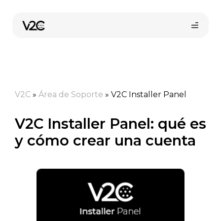
Saltar
al
contenido
V2C
»
Área de Soporte
»
V2C Installer Panel
V2C Installer Panel: qué es
y cómo crear una cuenta
Compra online