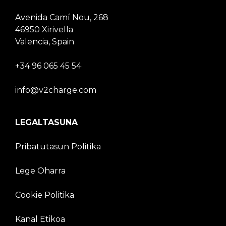
Avenida Camí Nou, 268
46950 Xirivella
Valencia, Spain
+34 96 065 45 54
info@v2charge.com
LEGALTASUNA
Pribatutasun Politika
Lege Oharra
Cookie Politika
Kanal Etikoa