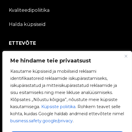
Kvaliteedipoliitika
Halda küpsiseid
ETTEVÕTE
V2C kogukond
Me hindame teie privaatsust
Töötage meiega
Kasutame küpsiseid ja mobiilseid reklaami
identifikaatoreid reklaamide isikupärastamiseks,
e-Laadijad
isikupärastatud ja mitteisikupärastatud reklaamide ja
sisu esitamiseks ning meie liikluse analüüsimiseks.
V2C Power
Klõpsates „Nõustu kõigiga”, nõustute meie küpsiste
kasutamisega.
Küpsiste poliitika
. Rohkem teavet selle
V2C Cloud
kohta, kuidas Google haldab andmeid ettevõtete nimel
business.safety.google/privacy
.
Blogi