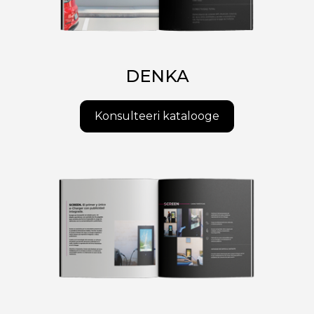
DENKA
Konsulteeri katalooge