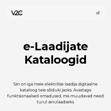
Skip
to
content
e-Laadijate
Kataloogid
Osta veebist
Siin on iga meie elektrilise laadija digitaalne
kataloog teie sõiduki jaoks. Avastage
funktsionaalsed omadused, mis muudavad need
turul ainulaadseks.