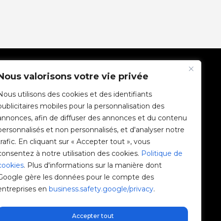
SOCIÉTÉ
Nous valorisons votre vie privée
Nous utilisons des cookies et des identifiants
Communauté V2C
publicitaires mobiles pour la personnalisation des
annonces, afin de diffuser des annonces et du contenu
e-Chargers
personnalisés et non personnalisés, et d'analyser notre
trafic. En cliquant sur « Accepter tout », vous
V2C Cloud
consentez à notre utilisation des cookies.
Politique de
cookies
. Plus d'informations sur la manière dont
V2C Payments
Google gère les données pour le compte des
entreprises en
business.safety.google/privacy
.
Blog
V2C Affiliate Program
Accepter tout