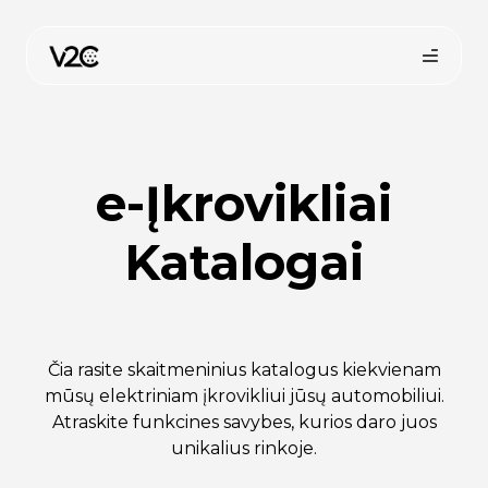
Pereiti
prie
turinio
e-Įkrovikliai
Katalogai
Pirkti internetu
Čia rasite skaitmeninius katalogus kiekvienam
mūsų elektriniam įkrovikliui jūsų automobiliui.
Atraskite funkcines savybes, kurios daro juos
unikalius rinkoje.