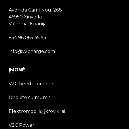
Avenida Camí Nou, 268
46950 Xirivella
Valencia, Ispanija
+34 96 065 45 54
info@v2charge.com
ĮMONĖ
V2C bendruomenė
Dirbkite su mumis
Elektromobilių įkrovikliai
V2C Power