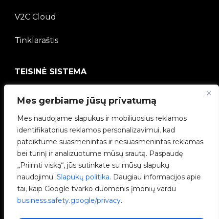
V2C Cloud
Tinklaraštis
TEISINĖ SISTEMA
Privatumo politika
Mes gerbiame jūsų privatumą
Teisinė informacija
Mes naudojame slapukus ir mobiliuosius reklamos
identifikatorius reklamos personalizavimui, kad
Slapukų politika
pateiktume suasmenintas ir nesuasmenintas reklamas
bei turinį ir analizuotume mūsų srautą. Paspaudę
Etikos kanalas
„Priimti viską“, jūs sutinkate su mūsų slapukų
naudojimu.
Slapukų politika
. Daugiau informacijos apie
Kokybės politika
tai, kaip Google tvarko duomenis įmonių vardu
business.safety.google/privacy
.
Tvarkyti slapukus