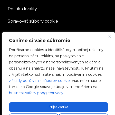
Politika kvality
Spravovať súbory cookie
SPOLOČNOSŤ
Ceníme si vaše súkromie
Pracovať s nami
Používame cookies a identifikátory mobilnej reklamy
na personalizáciu reklám, na poskytovanie
e-Chargers
personalizovaných a nepersonalizovaných reklám a
obsahu a na analýzu našej návštevnosti. Kliknutím na
V2C Power
„Prijať všetko“ súhlasíte s naším používaním cookies.
Zásady používania súborov cookie
. Viac informácií o
V2C Cloud
tom, ako Google spravuje údaje v mene firiem na
business.safety.google/privacy
.
Blog
Prijať všetko