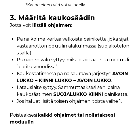
*Kaapeleiden väri voi vaihdella.
3. Määritä kaukosäädin
Jotta voit
liittää ohjaimen
:
Paina kolme kertaa valkoista painiketta, joka sijai
vastaanottomoduulin alakulmassa (suojakotelo
sisällä).
Punainen valo syttyy, mikä osoittaa, että moduul
”paritusmoodissa”.
Kaukosäätimessä paina seuraava järjestys:
AVOIN
LUKKO – KIINNI LUKKO – AVOIN LUKKO
.
Latauslaite syttyy. Sammuttaaksesi sen, paina
kaukosäätimen
SUOJALUKKO KIINNI
painiketta.
Jos haluat lisätä toisen ohjaimen, toista vaihe 1.
Poistaaksesi
kaikki ohjaimet tai nollataksesi
moduulin
: