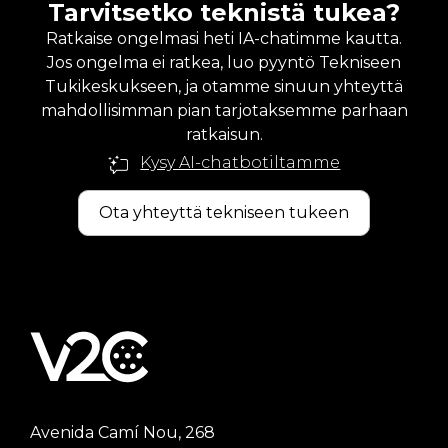
Tarvitsetko teknistä tukea?
Ratkaise ongelmasi heti IA-chatimme kautta.
Jos ongelma ei ratkea, luo pyyntö Tekniseen
Tukikeskukseen, ja otamme sinuun yhteyttä
mahdollisimman pian tarjotaksemme parhaan
ratkaisun.
Kysy AI-chatbotiltamme
Ota yhteyttä tekniseen tukeen
Avenida Camí Nou, 268