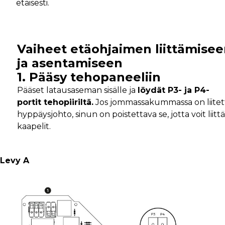
etäisesti.
Vaiheet etäohjaimen liittämise
ja asentamiseen
1. Pääsy tehopaneeliin
Pääset latausaseman sisälle ja
löydät P3- ja P4-
portit tehopiiriltä.
Jos jommassakummassa on liitet
hyppäysjohto, sinun on poistettava se, jotta voit liitt
kaapelit.
Levy A