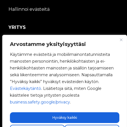
Hallinnoi evästeitä
YRITYS
V2C-yhteisö
Arvostamme yksityisyyttäsi
Käytämme evästeitä ja mobiilimainontatunnisteita
Työskentele kanssamme
mainosten personointiin, henkilökohtaisten ja ei-
henkilökohtaisten mainosten ja sisällön tarjoamiseen
e-Chargers
sekä liikenteemme analysoimiseen. Napsauttamalla
”Hyväksy kaikki” hyväksyt evästeiden käytön.
V2C Power
Evästekäytäntö
. Lisätietoja siitä, miten Google
käsittelee tietoja yritysten puolesta
V2C Cloud
business.safety.google/privacy
.
Blogi
Hyväksy kaikki