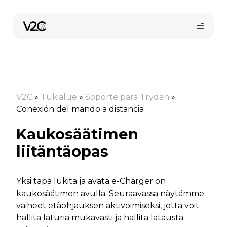
Siirry
sisältöön
V2C
»
Tukialue
»
Soporte para Trydan
»
Conexión del mando a distancia
Kaukosäätimen
Osta verkossa
liitäntäopas
Yksi tapa lukita ja avata e-Charger on
kaukosäätimen avulla. Seuraavassa näytämme
vaiheet etäohjauksen aktivoimiseksi, jotta voit
hallita laturia mukavasti ja hallita latausta