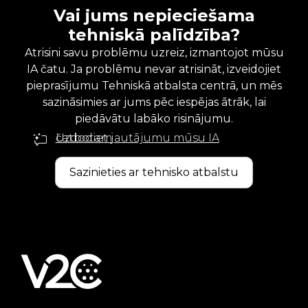
Vai jums nepieciešama
tehniskā palīdzība?
Atrisini savu problēmu uzreiz, izmantojot mūsu
IA čatu. Ja problēmu nevar atrisināt, izveidojiet
pieprasījumu Tehniskā atbalsta centrā, un mēs
sazināsimies ar jums pēc iespējas ātrāk, lai
piedāvātu labāko risinājumu.
Uzdodiet jautājumu mūsu IA čatbotam
Sazinieties ar tehnisko atbalstu