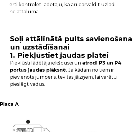
ērti kontrolēt lādētāju, kā arī pārvaldīt uzlādi
no attāluma.
Soļi attālinātā pults savienošana
un uzstādīšanai
1. Piekļūstiet jaudas platei
Piekļūsti lādētāja iekšpusei un
atrodi P3 un P4
portus jaudas plāksnē.
Ja kādam no tiem ir
pievienots jumperis, tev tas jāizņem, lai varētu
pieslēgt vadus.
Placa A