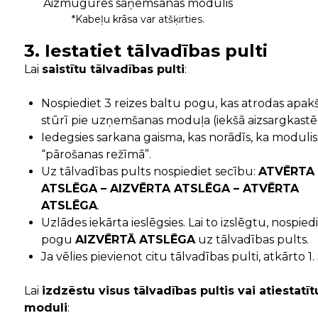
Aizmugures saņemšanas modulis
*Kabeļu krāsa var atšķirties.
3. Iestatiet tālvadības pulti
Lai
saistītu tālvadības pulti
:
Nospiediet 3 reizes baltu pogu, kas atrodas apak
stūrī pie uzņemšanas moduļa (iekšā aizsargkastē)
Iedegsies sarkana gaisma, kas norādīs, ka modulis 
“pārošanas režīmā”.
Uz tālvadības pults nospiediet secību:
ATVĒRTA
ATSLĒGA – AIZVĒRTA ATSLĒGA – ATVĒRTA
ATSLĒGA
.
Uzlādes iekārta ieslēgsies. Lai to izslēgtu, nospied
pogu
AIZVĒRTĀ ATSLĒGA
uz tālvadības pults.
Ja vēlies pievienot citu tālvadības pulti, atkārto 1. s
Lai
izdzēstu visus tālvadības pultis vai atiestatīt
moduli
: