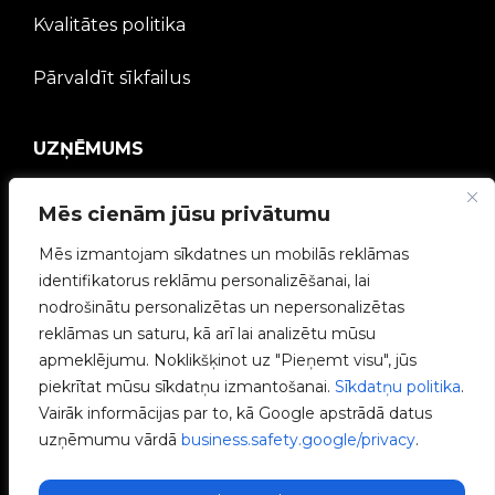
Kvalitātes politika
Pārvaldīt sīkfailus
UZŅĒMUMS
V2C kopiena
Mēs cienām jūsu privātumu
Mēs izmantojam sīkdatnes un mobilās reklāmas
Strādā ar mums
identifikatorus reklāmu personalizēšanai, lai
nodrošinātu personalizētas un nepersonalizētas
e-Chargers
reklāmas un saturu, kā arī lai analizētu mūsu
apmeklējumu. Noklikšķinot uz "Pieņemt visu", jūs
V2C Power
piekrītat mūsu sīkdatņu izmantošanai.
Sīkdatņu politika
.
Vairāk informācijas par to, kā Google apstrādā datus
V2C Cloud
uzņēmumu vārdā
business.safety.google/privacy
.
Blogs