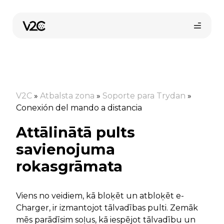
Skip
to
content
V2C
»
Atbalsta zona
»
Soporte para Trydan
»
Conexión del mando a distancia
Attālinātā pults
Pirkt tiešsaistē
savienojuma
rokasgrāmata
Viens no veidiem, kā bloķēt un atbloķēt e-
Charger, ir izmantojot tālvadības pulti. Zemāk
mēs parādīsim soļus, kā iespējot tālvadību un