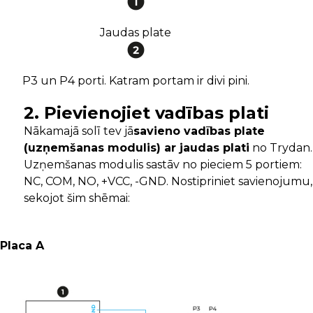
Jaudas plate
P3 un P4 porti. Katram portam ir divi pini.
2. Pievienojiet vadības plati
Nākamajā solī tev jā
savieno vadības plate
(uzņemšanas modulis) ar jaudas plati
no Trydan.
Uzņemšanas modulis sastāv no pieciem 5 portiem:
NC, COM, NO, +VCC, -GND. Nostipriniet savienojumu,
sekojot šim shēmai:
Placa A