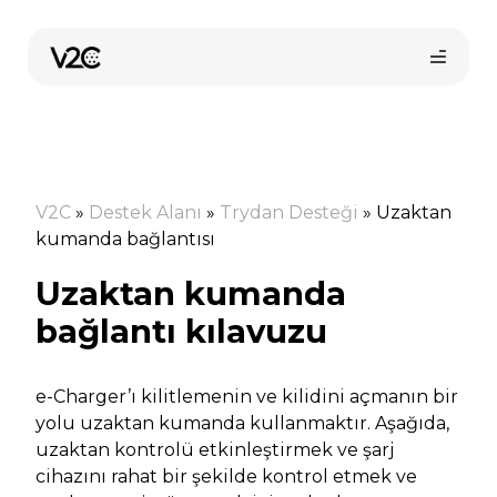
İçeriğe
atla
V2C
»
Destek Alanı
»
Trydan Desteği
»
Uzaktan
kumanda bağlantısı
Uzaktan kumanda
Online satın al
bağlantı kılavuzu
e-Charger’ı kilitlemenin ve kilidini açmanın bir
yolu uzaktan kumanda kullanmaktır. Aşağıda,
uzaktan kontrolü etkinleştirmek ve şarj
cihazını rahat bir şekilde kontrol etmek ve