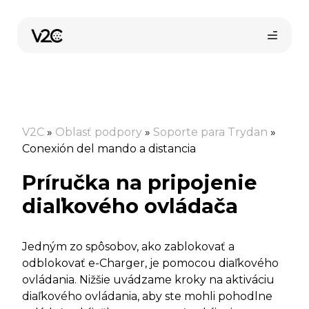
Preskočiť
na
obsah
V2C
»
Oblasť podpory
»
Soporte para Trydan
»
Conexión del mando a distancia
Príručka na pripojenie
diaľkového ovládača
Jedným zo spôsobov, ako zablokovať a
odblokovať e-Charger, je pomocou diaľkového
ovládania. Nižšie uvádzame kroky na aktiváciu
diaľkového ovládania, aby ste mohli pohodlne