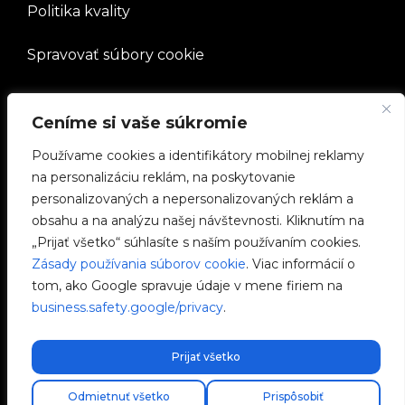
Politika kvality
Spravovať súbory cookie
SPOLOČNOSŤ
Ceníme si vaše súkromie
Používame cookies a identifikátory mobilnej reklamy
Pracovať s nami
na personalizáciu reklám, na poskytovanie
personalizovaných a nepersonalizovaných reklám a
e-Chargers
obsahu a na analýzu našej návštevnosti. Kliknutím na
„Prijať všetko“ súhlasíte s naším používaním cookies.
V2C Power
Zásady používania súborov cookie
. Viac informácií o
tom, ako Google spravuje údaje v mene firiem na
V2C Cloud
business.safety.google/privacy
.
Blog
Prijať všetko
Odmietnuť všetko
Prispôsobiť
V2C © 2026 All rights reserved.