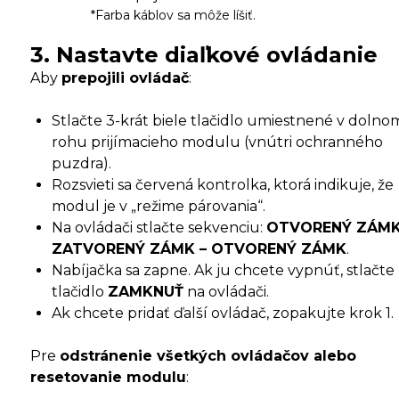
*Farba káblov sa môže líšiť.
3. Nastavte diaľkové ovládanie
Aby
prepojili ovládač
:
Stlačte 3-krát biele tlačidlo umiestnené v dolno
rohu prijímacieho modulu (vnútri ochranného
puzdra).
Rozsvieti sa červená kontrolka, ktorá indikuje, že
modul je v „režime párovania“.
Na ovládači stlačte sekvenciu:
OTVORENÝ ZÁMK
ZATVORENÝ ZÁMK – OTVORENÝ ZÁMK
.
Nabíjačka sa zapne. Ak ju chcete vypnúť, stlačte
tlačidlo
ZAMKNUŤ
na ovládači.
Ak chcete pridať ďalší ovládač, zopakujte krok 1.
Pre
odstránenie všetkých ovládačov alebo
resetovanie modulu
: