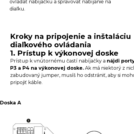
ovládať nabíjačku a spravovať nabíjanie na
diaľku.
Kroky na pripojenie a inštaláciu
diaľkového ovládania
1. Prístup k výkonovej doske
Prístup k vnútornému častí nabíjačky a
nájdi port
P3 a P4 na výkonovej doske.
Ak má niektorý z nic
zabudovaný jumper, musíš ho odstrániť, aby si moh
pripojiť káble.
Doska A