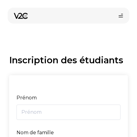
Aller
au
contenu
Inscription des étudiants
Boutique en ligne
Prénom
Nom de famille