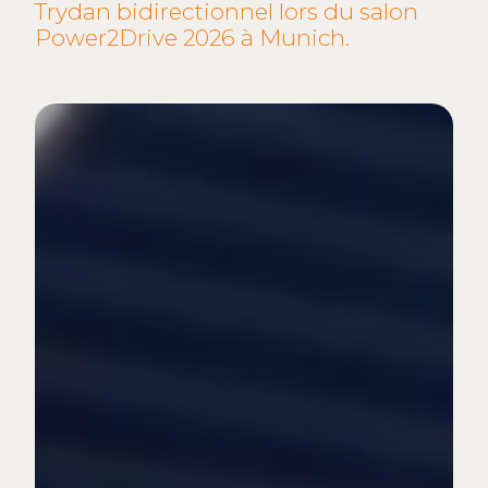
Trydan bidirectionnel lors du salon
Power2Drive 2026 à Munich.